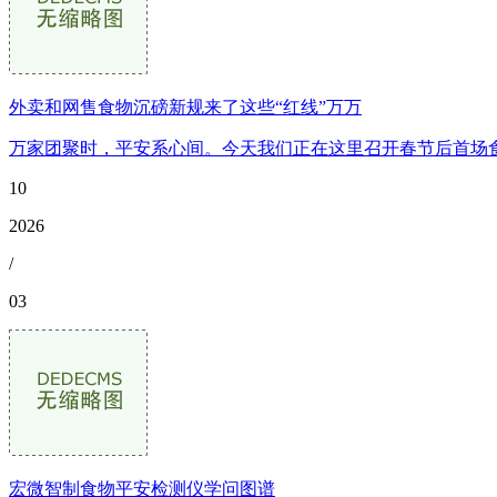
外卖和网售食物沉磅新规来了这些“红线”万万
万家团聚时，平安系心间。今天我们正在这里召开春节后首场食
10
2026
/
03
宏微智制食物平安检测仪学问图谱