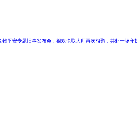
物平安专题旧事发布会，很欢快取大师再次相聚，共赴一场守护云