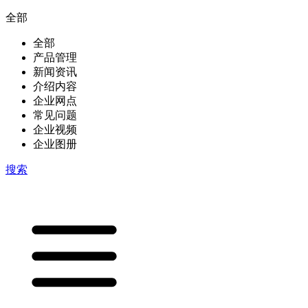
全部
全部
产品管理
新闻资讯
介绍内容
企业网点
常见问题
企业视频
企业图册
搜索