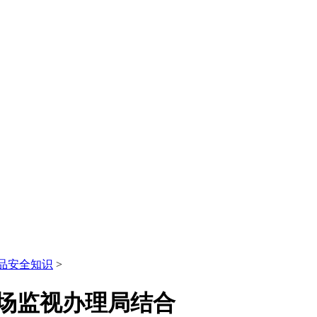
品安全知识
>
市场监视办理局结合