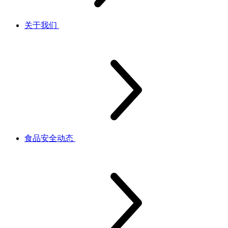
关于我们
食品安全动态