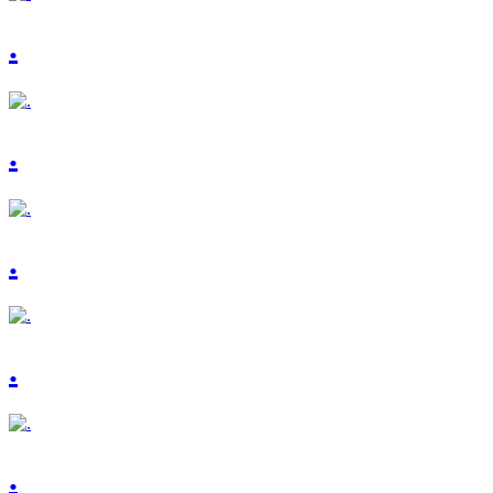
.
.
.
.
.