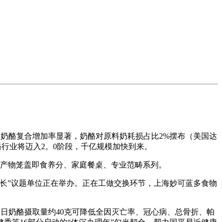
中国奶酪复合增加率显著，奶酪对原料奶耗损占比2%摆布（美国达
酪行业将迈入2。0阶段，千亿规模加快到来。
产物笼盖即食养分、家庭餐桌、专业范畴系列。
成长”议题单位正在举办。正在工做交换环节，上海妙可蓝多食物
日奶酪摄取量约40克可降低全因灭亡率、冠心病、总骨折、帕