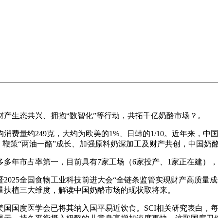
生态共兴、拥抱“数智化”等行动，共拓千亿奶酪市场？。
消费量约249克，大约为欧美的1%、日韩的1/10。近年来，
、鞭策“两油一酪”成长、加强原料奶深加工及财产共创，中国奶
年市占率第一，目前具有7家工场（6家投产、1家正在建），
2025全国食物工业科技前进大会“全链条监管实现财产高质量
量扶植三大维度，解读中国奶酪市场的现状取将来。
国度医学会已将其纳入国平易近饮食。SCI相关研究表白，每