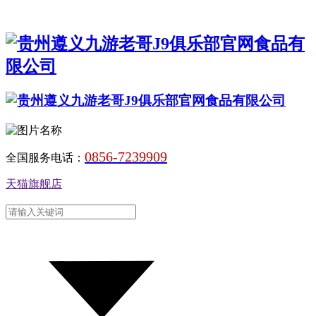
0856-7239909
全国服务电话：
天猫旗舰店