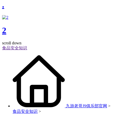
.
2
scroll down
食品安全知识
九游老哥J9俱乐部官网
>
食品安全知识
>