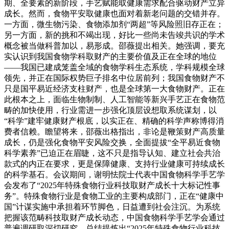
期、全要素的新阶段，手艺赋能取健康需求配合驱动财产立异
成长。然而，食物平安取健康也面对着新老问题的交错并存。
一方面，微生物污染、食物添加剂“两超”等风险照旧存正在；
另一方面，新的挑和不竭出现，好比一些尚未告竣共识的学术
概念被当做科普加以，易形成。邵薇提出相关。她强调，要充
实认识到我国食物学科取财产的主要价值及正在全球的地位
——我国已建成笼盖全域的食物学科生态系统，学科规模全球
领先，并正在国际权势巨子排名中位居前列；我国食物财产不
只是国平易近经济支柱财产，也是全球第一大食物财产。正在
此根本之上，面临生物制制、人工智能等新兴手艺正在食物范
畴的加快使用，行业需进一步强化顶层设想取系统谋划，以
“科学”建牢健康财产根底，以实正在、精确的科学声称博得消
费者信赖。瞻望将来，邵薇出格指出，非论是鞭策财产高质量
成长，仍是强化食物平安风险交换，全面提拔“全平易近食物
科学素养”已迫正在眉睫，这不只是指导认知、建立社会共治
款式的内正在要求，更是保障健康、支持行业健康可持续成长
的科学基石。会议期间，谢明怯院士代表中国食物科学手艺学
会发布了“2025年特殊食物行业科技取财产成长十大标记性事
务”。特殊食物行业是食物工业的主要构成部门，正在“健康中
国”计谋实施中承担着环节脚色，日益遭到社会注沉。为系统
把握该范畴科技取财产成长动态，中国食物科学手艺学会通过
普遍调研取深切研究，总结提炼出“2025年特殊食物行业科技