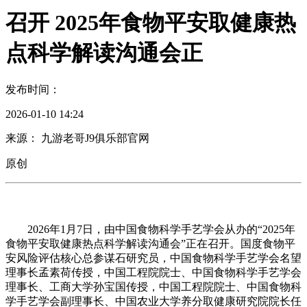
召开 2025年食物平安取健康热
点科学解读沟通会正
发布时间：
2026-01-10 14:24
来源： 九游老哥J9俱乐部官网
原创
2026年1月7日，由中国食物科学手艺学会从办的“2025年
食物平安取健康热点科学解读沟通会”正在召开。国度食物平
安风险评估核心总参谋石研究员，中国食物科学手艺学会名望
理事长孟素荷传授，中国工程院院士、中国食物科学手艺学会
理事长、工商大学孙宝国传授，中国工程院院士、中国食物科
学手艺学会副理事长、中国农业大学养分取健康研究院院长任