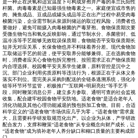
是一种正在厌氧和适宜温度下可构成芽孢并产毒的革兰氏阳性
杆菌。肉毒毒素是已知最强生物毒素之一。家庭便宜或市售的
肉、腌鱼成品、豆成品或罐头成品等正在出产过程中易受肉毒
梭菌污染，企业需节制从泉源到储运的取过程风险，消费者也
要做好，避免可能摄入肉毒梭菌的产毒芽孢。食物保质期次要
受微生物勾当和氧化反映影响，通过节制水分、杀菌密封、低
温冷冻等手艺能够无效耽误保质期，食物能否平安取保质期长
短并无对应关系，长保食物也并不料味着养分差。现代食物加
工取储运手艺的前进，使平安取养分能够兼得。正在选购食物
时，消费者应关心食物包拆完整性、按照需求正在产物保质期
内合理选择。校园餐平安关系学生健康，原料管控是沉中之
沉。部门企业利用劣质原料等违法行为，根源正在于从体义务
落实不到位。需完美从采购到配送的全链条逃溯系统，强化冷
链等环节环节监管，积极推广“互联网+明厨亮灶”等手艺手
段，同时鞭策消息公开，建立多方参取、通明可查的社会监视
收集，配合建牢校园食物平安防地。适老食物”是适合老年人
消化功能及其他心理功能减退的预包拆加工食物。目前，合适
科学定义的“适老食物”市场供应几乎为零，“适老食物”需求庞
大，且需要科学研发取规范化出产。以企业为从体，产学研政
配合发力，支撑和鞭策“适老食物”从专业概念向财产成长，让
“适老食物”成为填补老年人养分缺口和糊口质量的主要构成部
门。