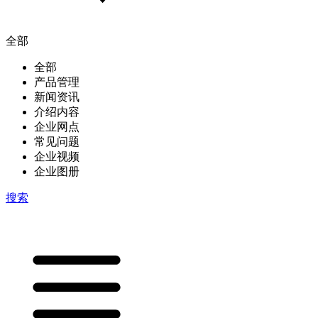
全部
全部
产品管理
新闻资讯
介绍内容
企业网点
常见问题
企业视频
企业图册
搜索