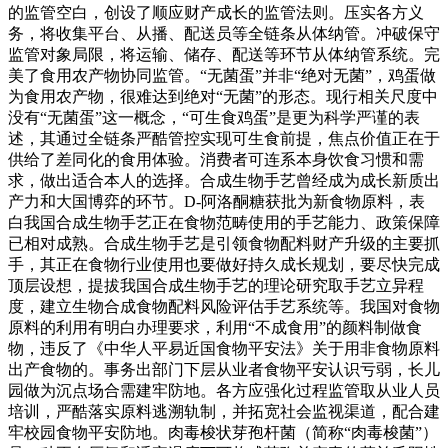
的监管空白，创设了顺应财产成长的监管法则。压实各方义
务，将收集平台、从播、配送员等全链条从体纳管。冲破保守
监管对象局限，将运输、储存、配送等环节从体纳管系统。完
美了食用农产物协同监管。“无菌蛋”并非“绝对无菌”，鸡蛋做
为食用农产物，很难达到绝对“无菌”的形态。现行相关尺度中
没有“无菌蛋”这一概念，“可生食鸡蛋”是更为科学严谨的表
述，其通过全链条严酷管控实现可生食前提，焦点价值正在于
供给了差同化的食用体验。消费者可连系本身饮食习惯和需
求，做出适合本人的选择。合成生物手艺曾经成为成长新质出
产力和大国博弈的环节。D-阿洛酮糖获批为新食物原料，表
白我国合成生物手艺正在食物范畴使用的手艺能力、政策保障
已相对成熟。合成生物手艺是引领食物配料财产升级的主要抓
手，其正在食物行业使用也要做好持久成长规划，要尽快完成
顶层设想，提拔我国合成生物手艺的理论研究取手艺立异程
度，建立生物合成食物配料风险评估手艺系统等。我国对食物
原料的利用有明白办理要求，利用“不成食用”的颜料制做食
物，违反了《中华人平易近国食物平安法》关于用非食物原料
出产食物的。事务出部门下层从业者食物平安认识亏弱，长儿
园做为沉点场合需建牢防地。各方应强化过程监管取从业人员
培训，严酷落实原料逃溯轨制，并拓宽社会监视渠道，配合建
牢校园食物平安防地。肉毒梭状芽孢杆菌（简称“肉毒梭菌”）