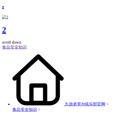
.
2
scroll down
食品安全知识
九游老哥J9俱乐部官网
>
食品安全知识
>