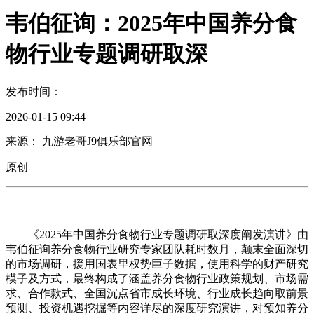
韦伯征询：2025年中国养分食
物行业专题调研取深
发布时间：
2026-01-15 09:44
来源： 九游老哥J9俱乐部官网
原创
《2025年中国养分食物行业专题调研取深度阐发演讲》由
韦伯征询养分食物行业研究专家团队耗时数月，颠末全面深切
的市场调研，援用国表里权势巨子数据，使用科学的财产研究
模子及方式，最终构成了涵盖养分食物行业政策规划、市场需
求、合作款式、全国沉点省市成长环境、行业成长趋向取前景
预测、投资机遇挖掘等内容详尽的深度研究演讲，对预知养分