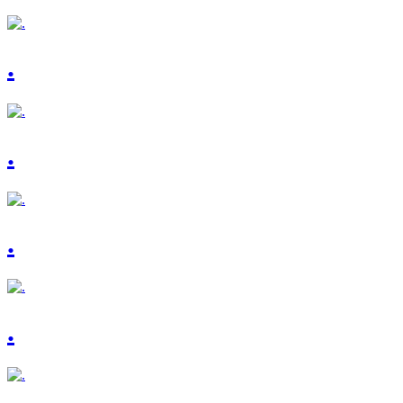
.
.
.
.