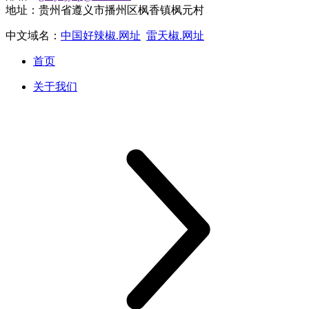
地址：贵州省遵义市播州区枫香镇枫元村
中文域名：
中国好辣椒.网址
雷天椒.网址
首页
关于我们