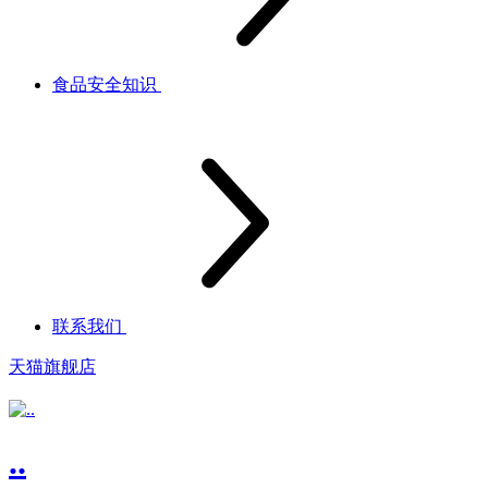
食品安全知识
联系我们
天猫旗舰店
..