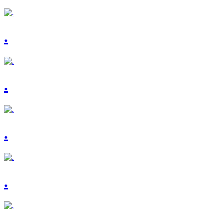
.
.
.
.