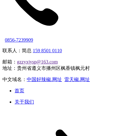
0856-7239909
联系人：简总
159 8501 0110
邮箱：
gzzyxjysp@163.com
地址：贵州省遵义市播州区枫香镇枫元村
中文域名：
中国好辣椒.网址
雷天椒.网址
首页
关于我们