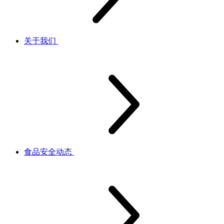
关于我们
食品安全动态