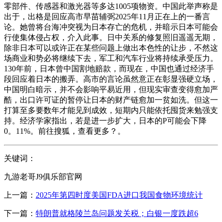
零部件、传感器和激光器等多达1005项物资。中国此举声称是
出于，出格是回应高市早苗辅弼2025年11月正在上的一番言
论。她曾将台海冲突视为日本存亡的危机，并暗示日本可能会
行使集体侵占权，介入此事。日中关系的修复照旧遥遥无期，
除非日本可以或许正在某些问题上做出本色性的让步，不然这
场商业和势必将继续下去，军工和汽车行业将持续承受压力。
130年前，日本曾中国割地赔款，而现在，中国也通过经济手
段回应着日本的搬弄。高市的言论虽然意正在彰显强硬立场，
中国明白暗示，并不会影响平易近用，但现实审查变得愈加严
酷，出口许可证的暂停让日本的财产链愈加一贫如洗。但这一
打算至多要数年才能见到成效，短期内只能依托囤货来勉强支
持。经济学家指出，若是进一步扩大，日本的P可能会下降
0。11%。前往搜狐，查看更多？。
关键词：
九游老哥J9俱乐部官网
上一篇：
2025年第四时度美国FDA进口我国食物环境统计
下一篇：
特朗普就格陵兰岛问题发关税；白银一度跌超6