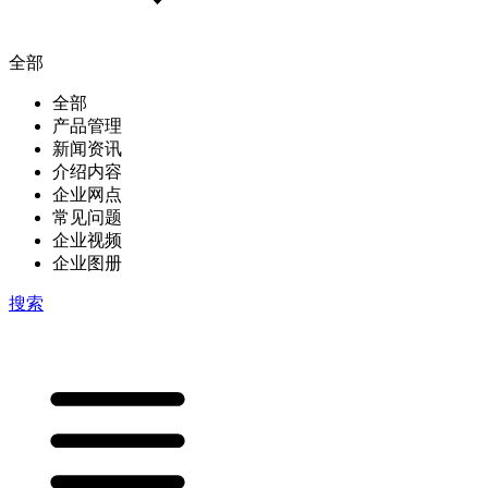
全部
全部
产品管理
新闻资讯
介绍内容
企业网点
常见问题
企业视频
企业图册
搜索