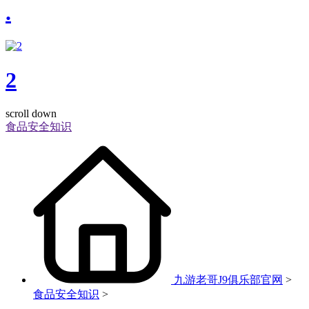
.
2
scroll down
食品安全知识
九游老哥J9俱乐部官网
>
食品安全知识
>