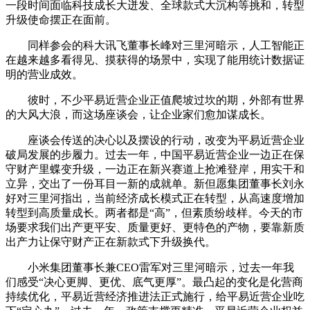
一段时间面临科技成长大迸发、全球款式大沉构等挑和，转型
升级使命摆正在面前。
同样参会的科大讯飞董事长峰对三里河暗示，人工智能正
在越来越多看得见、摸获得的场景中，实现了能用统计数据证
明的营业成效。
彼时，不少平易近营企业正值爬坡过坎的期，外部有世界
的大风大浪，而这场座谈会，让企业家们愈加谋成长。
座谈会传送的决心以及摆设的行动，改变为平易近营企业
破局发展的步履力。过去一年，中国平易近营企业一边正在保
守财产里蝶变升级，一边正在新兴赛道上抢滩登岸，用实干和
立异，交出了一份耳目一新的成就单。新但愿集团董事长刘永
好对三里河指出，当前经济成长模式正在转型，从高速度增加
转型到高质量成长。两者都是“高”，但素质纷歧样。今天的市
场要求我们出产更平安、质量更好、更特色的产物，要靠新质
出产力让保守财产正在新款式下升级换代。
小米集团董事长兼CEO雷军对三里河暗示，过去一年我
们感受“决心更脚、更优、底气更厚”。最凸起的变化是化营商
持续优化，平易近营经济推进法正式施行，给平易近营企业吃