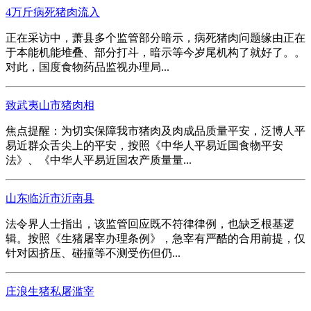
4万斤病死猪肉流入
正在采访中，萧县多个监管部分暗示，病死猪肉问题缘由正在
于本能机能堆叠、部分打斗，暗示等今岁尾机构了就好了。。
对此，国度食物药品监视办理局...
致武夷山市猪肉相
焦点提醒：为切实保障我市猪肉及肉成品质量平安，泛博人平
易近群众舌尖上的平安，按照《中华人平易近国食物平安
法》、《中华人平易近国农产质量量...
山东临沂市沂南县
法令界人士指出，该监管回应既不符律律例，也缺乏根基逻
辑。按照《生猪屠宰办理条例》，急宰有严酷的合用前提，仅
针对因挤压、碰撞等不测受伤但仍...
庄浪生猪私屠滥宰