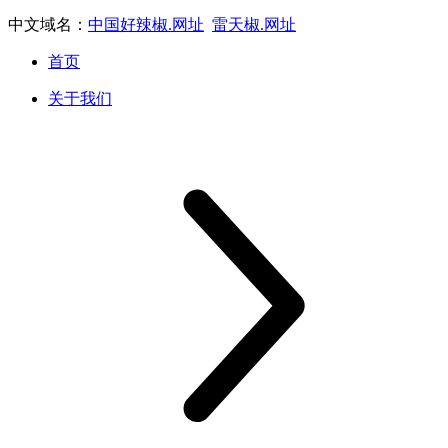
中文域名：
中国好辣椒.网址
雷天椒.网址
首页
关于我们