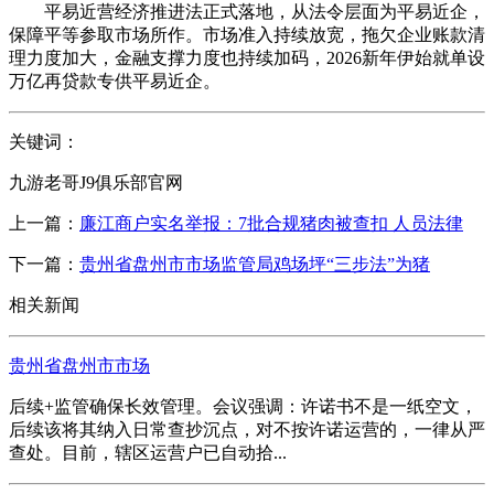
平易近营经济推进法正式落地，从法令层面为平易近企，
保障平等参取市场所作。市场准入持续放宽，拖欠企业账款清
理力度加大，金融支撑力度也持续加码，2026新年伊始就单设
万亿再贷款专供平易近企。
关键词：
九游老哥J9俱乐部官网
上一篇：
廉江商户实名举报：7批合规猪肉被查扣 人员法律
下一篇：
贵州省盘州市市场监管局鸡场坪“三步法”为猪
相关新闻
贵州省盘州市市场
后续+监管确保长效管理。会议强调：许诺书不是一纸空文，
后续该将其纳入日常查抄沉点，对不按许诺运营的，一律从严
查处。目前，辖区运营户已自动拾...