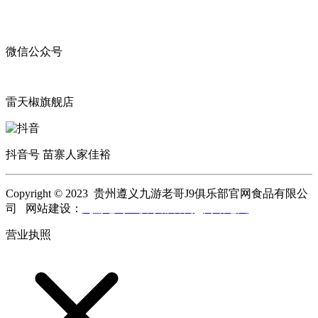
微信公众号
雷天椒旗舰店
抖音号 苗寨人家佳裕
Copyright © 2023 贵州遵义九游老哥J9俱乐部官网食品有限公
司 网站建设：
九游老哥J9俱乐部官网
网站地图
营业执照