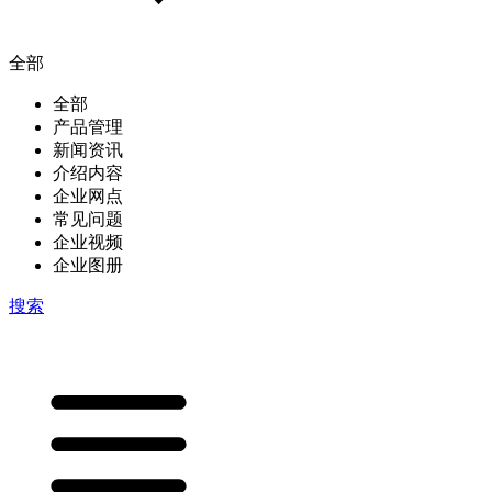
全部
全部
产品管理
新闻资讯
介绍内容
企业网点
常见问题
企业视频
企业图册
搜索