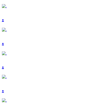
.
.
.
.