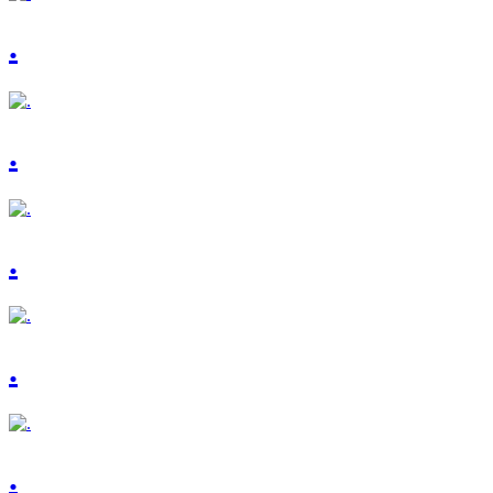
.
.
.
.
.