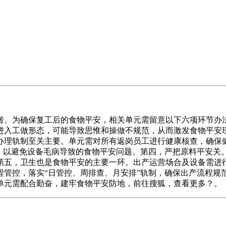
。为确保复工后的食物平安，相关单元需留意以下六项环节办法
进入工做形态，可能导致思惟和操做不规范，从而激发食物平安
办理轨制至关主要。单元需对所有返岗员工进行健康核查，确保
”，以避免设备毛病导致的食物平安问题。第四，严把原料平安关
第五，卫生也是食物平安的主要一环。出产运营场合及设备需进
程管控，落实“日管控、周排查、月安排”轨制，确保出产流程规
单元需配合勤奋，建牢食物平安防地，前往搜狐，查看更多？。