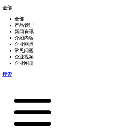
全部
全部
产品管理
新闻资讯
介绍内容
企业网点
常见问题
企业视频
企业图册
搜索