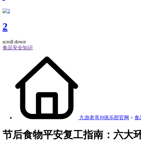
2
scroll down
食品安全知识
九游老哥J9俱乐部官网
>
食
节后食物平安复工指南：六大