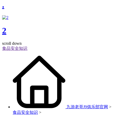
.
2
scroll down
食品安全知识
九游老哥J9俱乐部官网
>
食品安全知识
>