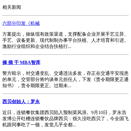
相关新闻
六部分印发《机械
方案提出，操纵现有政策渠道，支撑配备企业开展手艺立异、
手艺、设备更新、现代制制办事平台扶植、人才培育和引进。
激励行业组织和企业结合扶植行...
操 插 干 MBA智库
警方暗示，对交通变乱、交通违法多发，存正在交通平安现患
的单元，交管部分将约谈单元担任人，下发《责令期限更正通
知书》，责令期限更正。过期未...
西贝创始人：罗永
近日，连锁餐饮集团西贝陷入预制菜风浪。9月10日，罗永浩
发博公开吐槽连锁餐饮品牌西贝：很久没吃西贝了，今全国飞
机跟同事吃了一顿，发觉几乎全都...