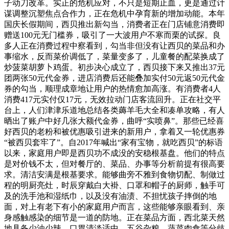
子动刀改革。实正的危机应对，不只是短期止血，更是通过计
谋调整沉塑焦点合作力，正在危机中孕育新的增加动能。本年
国庆长假期间，西贝推出新勾当，消费者正在门店铺意消费即
赠送100元无门槛券，吸引了一大波用户不寒而栗的试探。良
多人正在消费过程中察看到，勾当非但没有让西贝的菜品和办
事缩水，反而菜价调低了，菜量变多了，儿童餐的配菜换成了
炒菠菜胡萝卜鸡蛋。初步决心成立了，西贝接下来又推出37元
团两张50元代金券，进店消费后还能叠加实付50元返50元代金
券的勾当，顺理成章地让用户的热情愈加高涨。有消费者4人
消费417元实付仅17元，无效拉动门店客流回升。正在社交平
台上，人们津津乐道地总结各类薅羊毛大全和凑单攻略，有人
晒出了账户中好几张大额代金券，曲呼“实喷鼻”。那些已经喜
好西贝的老粉和被优惠吸引进来的新用户，拿着又一轮优惠券
“被西贝套牢了”。自2017年喊出“家有宝物，就吃西贝”的标语
以来，家庭用户即是西贝功不成没的安稳根基盘。他们的特点
是对价钱不太，但对餐厅的、菜品、办事等分析前提有很高要
求。清洁安满是根基要求。能够曲旁不雅到食物切配、制做过
程的明厨亮灶，时辰穿戴白大褂、口罩和帽子的厨师，触手可
及的洗手池和湿纸巾，以及没有油渍、不担忧孩子摔倒的地
面，对上有老下有小的家庭用户而言，这些能够亲眼看到、亲
身感触感染的细节是一道的防地。正在菜品方面，西北菜天然
地具备少油少辣、口胃清淡适中，五谷杂粮、蔬菜肉食等分歧