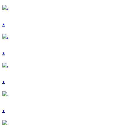
.
.
.
.