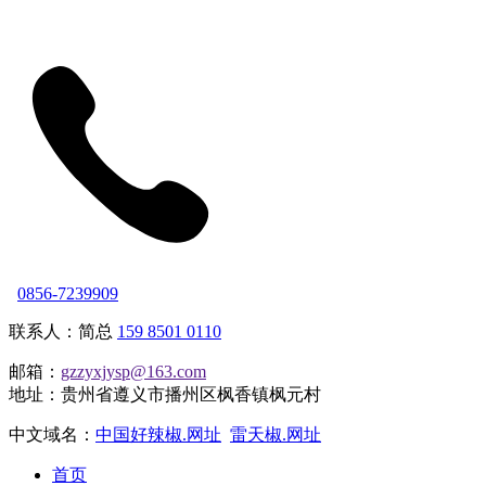
0856-7239909
联系人：简总
159 8501 0110
邮箱：
gzzyxjysp@163.com
地址：贵州省遵义市播州区枫香镇枫元村
中文域名：
中国好辣椒.网址
雷天椒.网址
首页