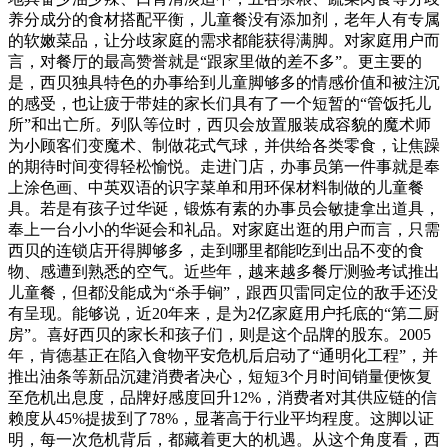
养分成分的食材搭配平衡，儿童餐没有添加剂，老年人有专属
的软嫩菜品，让分歧家庭的需求都能获得满脚。对家庭用户而
言，对餐厅的最高赞誉就是“跟家里做的差不多”。更主要的
是，西贝独具特色的办事给到儿童脚够多的情感价值和被注沉
的感受，也让疲于带娃的家长们具有了一个短暂的“管饭托儿
所”和出亡所。列队等位时，西贝会放置服装成容貌的魔术师
为小顾客们变魔术、制做花式气球，并供给各类零食，让焦躁
的期待时间变得轻松愉悦。走进门店，办事员第一件事就是奉
上涂色画、中英双语的识字菜单和用环保材料制做的儿童餐
具。若是有孩子过华诞，锻炼有素的办事员会敏捷拿出道具，
奉上一台小小的华诞会和礼品。对家庭出逛的用户而言，只需
西贝的连锁店开得脚够多，走到哪里都能吃到出品不变的食
物、感遭到熟悉的空气。近些年，越来越多餐厅测验考试推出
儿童餐，但都没能成为“杀手锏”，跟西贝雷同定位的敌手还没
有呈现。能够说，近20年来，是为2亿家庭用户托底的“第二厨
房”。喜好西贝的家长和孩子们，则是这个品牌的股东。2005
年，肯德基正在陷入食物平安危机后启动了“通明化工程”，并
推出油条等新品沉建消费者决心，短短3个月时间销量便恢复
至危机出息度，品牌好感度回升12%，消费者对其供应链的信
赖度从45%提拔到了78%，显著高于行业平均程度。这脚以证
明，每一次危机背后，都藏着更大的机遇。从这个角度看，西