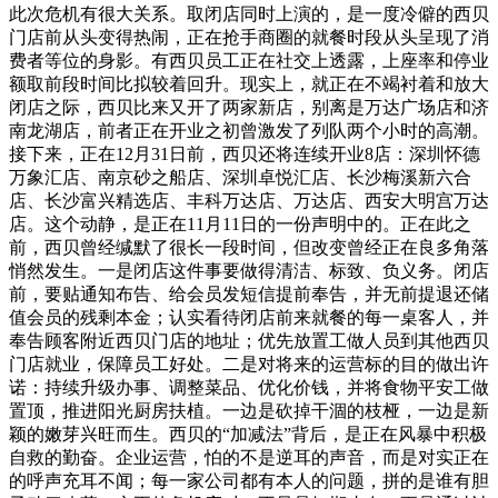
此次危机有很大关系。取闭店同时上演的，是一度冷僻的西贝
门店前从头变得热闹，正在抢手商圈的就餐时段从头呈现了消
费者等位的身影。有西贝员工正在社交上透露，上座率和停业
额取前段时间比拟较着回升。现实上，就正在不竭衬着和放大
闭店之际，西贝比来又开了两家新店，别离是万达广场店和济
南龙湖店，前者正在开业之初曾激发了列队两个小时的高潮。
接下来，正在12月31日前，西贝还将连续开业8店：深圳怀德
万象汇店、南京砂之船店、深圳卓悦汇店、长沙梅溪新六合
店、长沙富兴精选店、丰科万达店、万达店、西安大明宫万达
店。这个动静，是正在11月11日的一份声明中的。正在此之
前，西贝曾经缄默了很长一段时间，但改变曾经正在良多角落
悄然发生。一是闭店这件事要做得清洁、标致、负义务。闭店
前，要贴通知布告、给会员发短信提前奉告，并无前提退还储
值会员的残剩本金；认实看待闭店前来就餐的每一桌客人，并
奉告顾客附近西贝门店的地址；优先放置工做人员到其他西贝
门店就业，保障员工好处。二是对将来的运营标的目的做出许
诺：持续升级办事、调整菜品、优化价钱，并将食物平安工做
置顶，推进阳光厨房扶植。一边是砍掉干涸的枝桠，一边是新
颖的嫩芽兴旺而生。西贝的“加减法”背后，是正在风暴中积极
自救的勤奋。企业运营，怕的不是逆耳的声音，而是对实正在
的呼声充耳不闻；每一家公司都有本人的问题，拼的是谁有胆