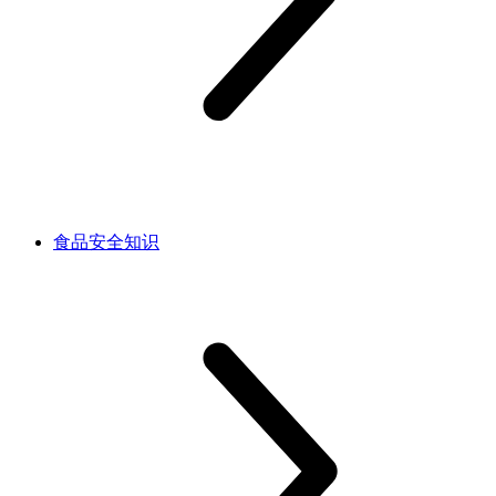
食品安全知识