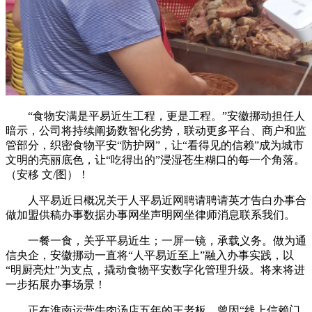
“食物安满是平易近生工程，更是工程。”安徽挪动担任人
暗示，公司将持续阐扬数智化劣势，联动更多平台、商户和监
管部分，织密食物平安“防护网”，让“看得见的信赖”成为城市
文明的亮丽底色，让“吃得出的”浸湿苍生糊口的每一个角落。
（安移 文/图）！
人平易近日概况关于人平易近网聘请聘请英才告白办事合
做加盟供稿办事数据办事网坐声明网坐律师消息联系我们。
一餐一食，关乎平易近生；一屏一镜，承载义务。做为通
信央企，安徽挪动一直将“人平易近至上”融入办事实践，以
“明厨亮灶”为支点，撬动食物平安数字化管理升级。将来将进
一步拓展办事场景！
正在淮南运营牛肉汤店五年的王老板，曾因“线上信赖门