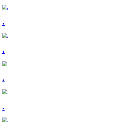
.
.
.
.