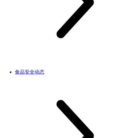
食品安全动态