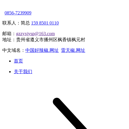
0856-7239909
联系人：简总
159 8501 0110
邮箱：
gzzyxjysp@163.com
地址：贵州省遵义市播州区枫香镇枫元村
中文域名：
中国好辣椒.网址
雷天椒.网址
首页
关于我们