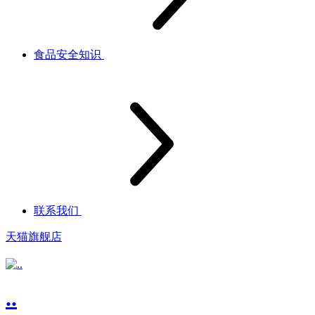
食品安全知识
联系我们
天猫旗舰店
..