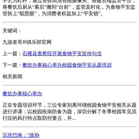
手艺为杠杆，通过安拆高清智能摄像头、搭建云端监管平台，
将餐饮后厨从“幕后”搬到“台前”，监管及时化，为食物平安监
管拆上“聪慧眼”，为消费者权益加上“平安锁”。
关键词：
九游老哥J9俱乐部官网
上一篇：
石楼县查察院开展食物平安宣传勾当
下一篇：
餐饮办事核心举办校园食物平安从题培训
相关新闻
餐饮办事核心举办
正在专题培训环节，三位专家别离环绕校园食物平安相关从题
进行讲课：以校园疾病防备为题，深切分解了冬季校园常见流
行症的风行特点取防控要点，并...
沉庆巴南：“政协