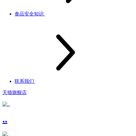
食品安全知识
联系我们
天猫旗舰店
..