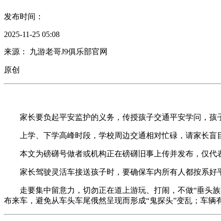
发布时间：
2025-11-25 05:08
来源： 九游老哥J9俱乐部官网
原创
家长要负起平安监护的义务，传授孩子交通平安学问，孩子
上学、下学高峰时段，学校周边交通相对忙碌，请家长盲目
本文为磅礴号做者或机构正在磅礴旧事上传并发布，仅代表
家长驾驶灵活车接送孩子时，要确保车内所有人都按系好平
走要集中留意力，切勿正在道上游玩、打闹，不做“垂头族”
布来车，避免从车头车尾俄然呈现而形成“鬼探头”变乱；车辆