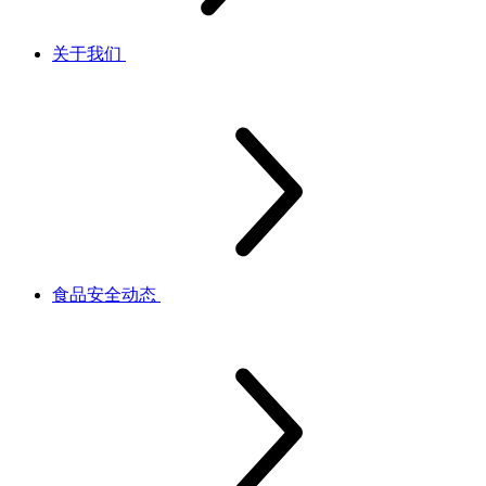
关于我们
食品安全动态