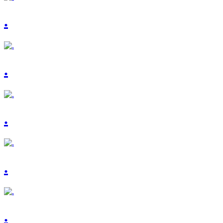
.
.
.
.
.