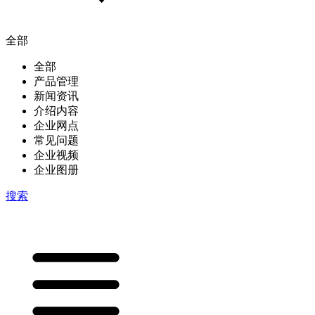
全部
全部
产品管理
新闻资讯
介绍内容
企业网点
常见问题
企业视频
企业图册
搜索