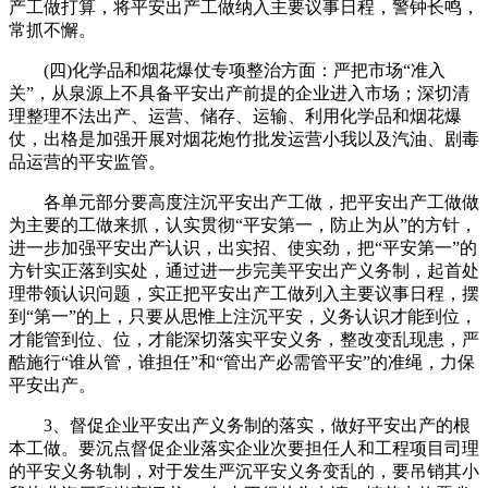
产工做打算，将平安出产工做纳入主要议事日程，警钟长鸣，
常抓不懈。
(四)化学品和烟花爆仗专项整治方面：严把市场“准入
关”，从泉源上不具备平安出产前提的企业进入市场；深切清
理整理不法出产、运营、储存、运输、利用化学品和烟花爆
仗，出格是加强开展对烟花炮竹批发运营小我以及汽油、剧毒
品运营的平安监管。
各单元部分要高度注沉平安出产工做，把平安出产工做做
为主要的工做来抓，认实贯彻“平安第一，防止为从”的方针，
进一步加强平安出产认识，出实招、使实劲，把“平安第一”的
方针实正落到实处，通过进一步完美平安出产义务制，起首处
理带领认识问题，实正把平安出产工做列入主要议事日程，摆
到“第一”的上，只要从思惟上注沉平安，义务认识才能到位，
才能管到位、位，才能深切落实平安义务，整改变乱现患，严
酷施行“谁从管，谁担任”和“管出产必需管平安”的准绳，力保
平安出产。
3、督促企业平安出产义务制的落实，做好平安出产的根
本工做。要沉点督促企业落实企业次要担任人和工程项目司理
的平安义务轨制，对于发生严沉平安义务变乱的，要吊销其小