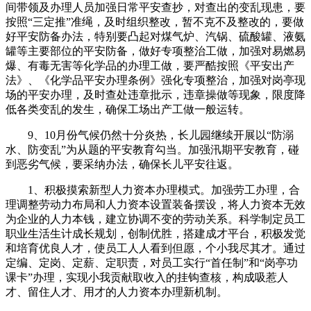
间带领及办理人员加强日常平安查抄，对查出的变乱现患，要
按照“三定推”准绳，及时组织整改，暂不克不及整改的，要做
好平安防备办法，特别要凸起对煤气炉、汽锅、硫酸罐、液氨
罐等主要部位的平安防备，做好专项整治工做，加强对易燃易
爆、有毒无害等化学品的办理工做，要严酷按照《平安出产
法》、《化学品平安办理条例》强化专项整治，加强对岗亭现
场的平安办理，及时查处违章批示，违章操做等现象，限度降
低各类变乱的发生，确保工场出产工做一般运转。
9、10月份气候仍然十分炎热，长儿园继续开展以“防溺
水、防变乱”为从题的平安教育勾当。加强汛期平安教育，碰
到恶劣气候，要采纳办法，确保长儿平安往返。
1、积极摸索新型人力资本办理模式。加强劳工办理，合
理调整劳动力布局和人力资本设置装备摆设，将人力资本无效
为企业的人力本钱，建立协调不变的劳动关系。科学制定员工
职业生活生计成长规划，创制优胜，搭建成才平台，积极发觉
和培育优良人才，使员工人人看到但愿，个小我尽其才。通过
定编、定岗、定薪、定职责，对员工实行“首任制”和“岗亭功
课卡”办理，实现小我贡献取收入的挂钩查核，构成吸惹人
才、留住人才、用才的人力资本办理新机制。