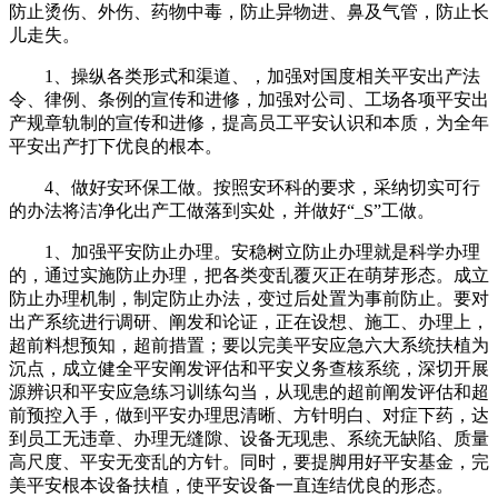
防止烫伤、外伤、药物中毒，防止异物进、鼻及气管，防止长
儿走失。
1、操纵各类形式和渠道、，加强对国度相关平安出产法
令、律例、条例的宣传和进修，加强对公司、工场各项平安出
产规章轨制的宣传和进修，提高员工平安认识和本质，为全年
平安出产打下优良的根本。
4、做好安环保工做。按照安环科的要求，采纳切实可行
的办法将洁净化出产工做落到实处，并做好“_S”工做。
1、加强平安防止办理。安稳树立防止办理就是科学办理
的，通过实施防止办理，把各类变乱覆灭正在萌芽形态。成立
防止办理机制，制定防止办法，变过后处置为事前防止。要对
出产系统进行调研、阐发和论证，正在设想、施工、办理上，
超前料想预知，超前措置；要以完美平安应急六大系统扶植为
沉点，成立健全平安阐发评估和平安义务查核系统，深切开展
源辨识和平安应急练习训练勾当，从现患的超前阐发评估和超
前预控入手，做到平安办理思清晰、方针明白、对症下药，达
到员工无违章、办理无缝隙、设备无现患、系统无缺陷、质量
高尺度、平安无变乱的方针。同时，要提脚用好平安基金，完
美平安根本设备扶植，使平安设备一直连结优良的形态。