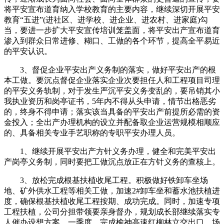
将平安宣布道育纳入学校教育的主要内容，继续深切开展平安
教育“五进”(进社区、进学校、进企业、进农村、进家庭)勾
当，要进一步扩大平安宣传培训笼盖面，将平安出产宣布道育
渗入到群众日常进修、糊口、工做的各个环节，提高全平易近
的平安认识。
3、督促企业平安出产义务制的落实，做好平安出产的根
本工做。要沉点督促企业落实企业次要担任人和工程项目司理
的平安义务轨制，对于发生严沉平安义务变乱的，要吊销其小
我执业资历和岗亭证书，5年内不得从头申请，情节出格恶劣
的，终身不得申请；落实该当具备的平安出产前提所必需的资
金投入；全出产办理机构的设立并配备取企业运营规模相顺应
的、具备相关专业手艺职称的专职平安办理人员。
1、继续开展平安出产方针义务办理，健全和完美平安出
产岗亭义务制，同时要把工做沉点放正在方针义务的查核上。
3、放松完成根基扶植收尾工程。积极做好铁卸车坐场
地、矿外供水工程等相关工做，加速2#卸车坐和蓄水池扶植进
度，确保根基扶植收尾工程按期、成功完成。同时，加速专项
工程扶植，公司分担带领要亲身督办，规划成长部继续落实专
人催办设想方案。一季度，完成榆神高速红柳林立交出口、场