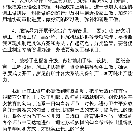
4、要加大环保工做监管力度，沉视节能减排项目开辟，
积极摸索低碳经济扶植，环绕政策上项目。进一步加大地企协
调工做进度，积极做好沉陷管理及村平易近搬家工做，加速征
用地协调审批进度，做好沉陷区勘测、弥补和管理工做。
4、继续鼎力开展平安出产专项管理。，要沉点抓好文明
施工、模板工程、高处坠、起沉机械拆拆等专项管理，要按照
我区现实制定具体方案和办法，凸起沉点，分类监管。要督促
企业制定专项管理办法，办法要落实工程项目。
2、放松手艺配备升级。做好前期手续、设想、、图纸会
审、工程投标、施工步队确定、资金筹措等预备工做，确保一
季度成功开工，岁尾前矿井各大系统具备年产1500万吨出产能
力。
我们正在工做中必需做到时辰高度，把平安放正在首位，
眼睛不分开长儿，孩子到哪，教师的眼睛就到哪。创设相关平
安教育的勾当，连系一日勾当各环节，对长儿进行卫生平安教
育并开展相关的勾当，使长儿控制一些的技术，提高长儿的能
力。将各类勾当正在长儿园一日糊口、教育讲授勾当、逛戏的
各个环节中天然地进行，通过形式多样的勾当帮帮长儿懂得的
简单学问和方式，才能实正长儿的平安。