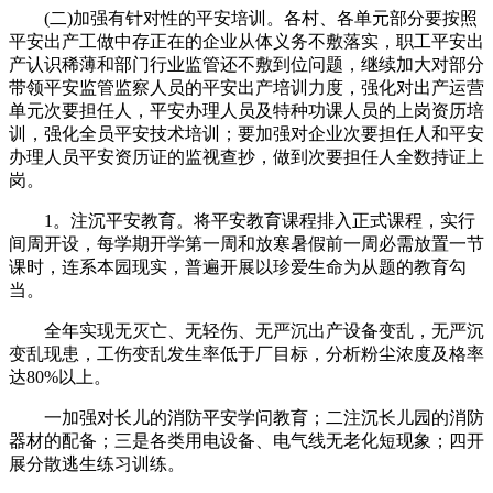
(二)加强有针对性的平安培训。各村、各单元部分要按照
平安出产工做中存正在的企业从体义务不敷落实，职工平安出
产认识稀薄和部门行业监管还不敷到位问题，继续加大对部分
带领平安监管监察人员的平安出产培训力度，强化对出产运营
单元次要担任人，平安办理人员及特种功课人员的上岗资历培
训，强化全员平安技术培训；要加强对企业次要担任人和平安
办理人员平安资历证的监视查抄，做到次要担任人全数持证上
岗。
1。注沉平安教育。将平安教育课程排入正式课程，实行
间周开设，每学期开学第一周和放寒暑假前一周必需放置一节
课时，连系本园现实，普遍开展以珍爱生命为从题的教育勾
当。
全年实现无灭亡、无轻伤、无严沉出产设备变乱，无严沉
变乱现患，工伤变乱发生率低于厂目标，分析粉尘浓度及格率
达80%以上。
一加强对长儿的消防平安学问教育；二注沉长儿园的消防
器材的配备；三是各类用电设备、电气线无老化短现象；四开
展分散逃生练习训练。