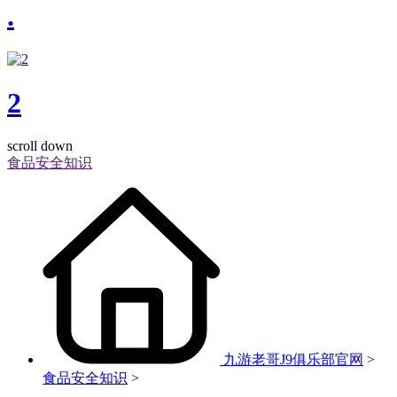
.
2
scroll down
食品安全知识
九游老哥J9俱乐部官网
>
食品安全知识
>