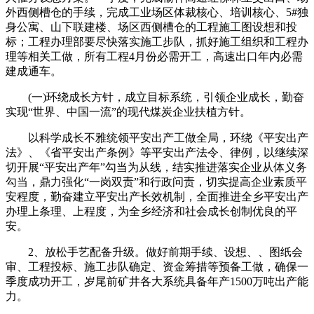
外西侧槽仓的手续，完成工业场区体裁核心、培训核心、5#独
身公寓、山下联建楼、场区西侧槽仓的工程施工图设想和投
标；工程办理部要尽快落实施工步队，抓好施工组织和工程办
理等相关工做，所有工程4月份必需开工，高速出口年内必需
建成通车。
(一)环绕成长方针，成立目标系统，引领企业成长，勤奋
实现“世界、中国一流”的现代煤炭企业扶植方针。
以科学成长不雅统领平安出产工做全局，环绕《平安出产
法》、《省平安出产条例》等平安出产法令、律例，以继续深
切开展“平安出产年”勾当为从线，结实推进落实企业从体义务
勾当，鼎力强化“一岗双责”和行政问责，切实提高企业素质平
安程度，勤奋建立平安出产长效机制，全面推进全乡平安出产
办理上条理、上程度，为全乡经济和社会成长创制优良的平
安。
2、放松手艺配备升级。做好前期手续、设想、、图纸会
审、工程投标、施工步队确定、资金筹措等预备工做，确保一
季度成功开工，岁尾前矿井各大系统具备年产1500万吨出产能
力。