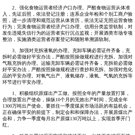
2、强化食物运营者经济户口办理。严酷食物运营从体准
入，先证后照，依法登记注册；连系企业年检和个别工商户验
照，进一步清理和规范运营从体资历，依法无证无照运营食物
行为；完美食物运营者经济户口办理、信用分类监管轨制，对
发生违规失信行为的运营者实行沉点监视；开展酒类市场专项
整治，实施酒类运营者存案登记和随附单溯源轨制。
3、加强对充拆液氧的办理。充卸车辆必需证件齐备，充
拆时必需做好平安办法，严酷按照操做规程进行充拆。加强对
气瓶充拆的办理。运输充卸车辆必需证件齐备，充拆前必需做
好平安办法，严酷按照操做规程进行查抄和充拆。加强对危化
品的平安办理。对氧气出产、液氧储存，液氧、气氧的充拆等
环节进行平安办理。
1、积极组织原煤出产工做。按照全年的产量放置打算，
合理放置出产使命，操纵10个月的无效出产时间，完成全年
1300万吨出产使命。要抓住一季度煤炭市场活跃的有益机会，
正在确保平安的前提下，制定会和和保障办法，开展原煤出产
会和，力争一季度每月出产原煤130万吨以上，实现首季开门
红。