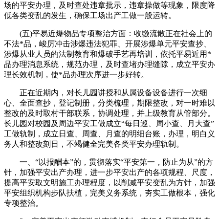
场的平安办理，及时查处违章批示，违章操做等现象，限度降
低各类变乱的发生，确保工场出产工做一般运转。
(五)平易近爆物品专项整治方面：收缴流散正在社会上的
不法*品，峻厉冲击涉爆违法犯罪、开展涉爆单元平安查抄、
涉爆从业人员的法制教育和爆破手艺再培训，依托平易近用*
品办理消息系统，规范办理，及时查堵办理缝隙，成立平安办
理长效机制，使*品办理次序进一步好转。
正在近期内，对长儿园讲授和从属设备设备进行一次细
心、全面查抄，登记制册，分类梳理，期限整改，对一时难以
整改的及时取村干部联系，协调处理，并上级教育从管部分。
长儿园对校园及周边平安工做成立“每日巡、周小查、月大查”
工做轨制，成立日查、周查、月查的明细台账，办理，明白义
务人和整改刻日，不竭健全完美各类平安办理轨制。
一、“以报酬本”的，贯彻落实“平安第一，防止为从”的方
针，加强平安出产办理，进一步平安出产的各项规程、尺度，
提高平安取文明施工办理程度，以削减平安变乱为方针，加强
平安组织机构步队扶植，完美义务系统，夯实工做根本，强化
专项整治。