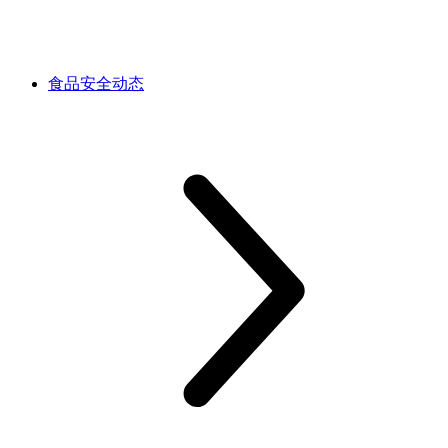
食品安全动态