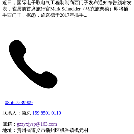
近日，国际电子取电气工程制制商西门子发布通知布告颁布发
表，雀巢前首席施行官Mark Schneider（马克施奈德）即将插
手西门子，据悉，施奈德于2017年插手...
0856-7239909
联系人：简总
159 8501 0110
邮箱：
gzzyxjysp@163.com
地址：贵州省遵义市播州区枫香镇枫元村