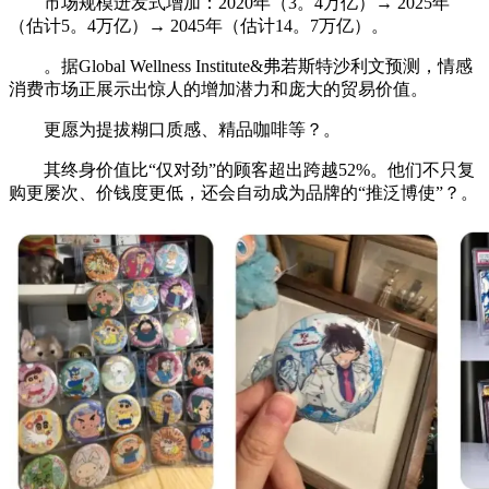
市场规模迸发式增加：2020年（3。4万亿）→ 2025年
（估计5。4万亿）→ 2045年（估计14。7万亿）。
。据Global Wellness Institute&弗若斯特沙利文预测，情感
消费市场正展示出惊人的增加潜力和庞大的贸易价值。
更愿为提拔糊口质感、精品咖啡等？。
其终身价值比“仅对劲”的顾客超出跨越52%。他们不只复
购更屡次、价钱度更低，还会自动成为品牌的“推泛博使”？。