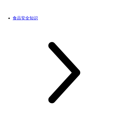
食品安全知识