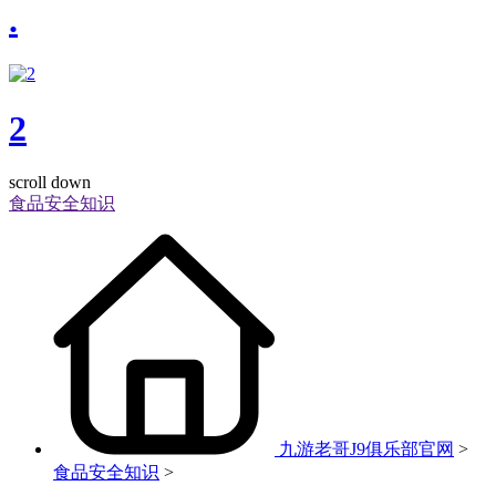
.
2
scroll down
食品安全知识
九游老哥J9俱乐部官网
>
食品安全知识
>