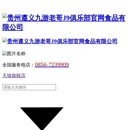
0856-7239909
全国服务电话：
天猫旗舰店