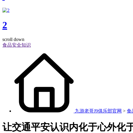
2
scroll down
食品安全知识
九游老哥J9俱乐部官网
>
食
让交通平安认识内化于心外化