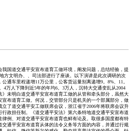
我国道交通平安宣布道育工做环境，阐发问题，总结经验，提
并取地方文明办、、司法部进行了座谈。以下演讲是此次调研的次
，公通车里程递增11万公里，公客货运量别离递增9。8%、11。
0。4万人下降到近5年的年均6。3万人，沉特大交通变乱从2004
安法》未明白道交通平安宣布道育工做的从管和牵头部分，虽然大
安宣布道育工做。何况，交管部分只是机关的一个部属部分，做
立了道交通平安工做联席会议，浙江省于2006年将联席会议升
行行政担任制。《道交通平安法》第六条特地道交通平安宣布道
性律例、对道交通平安宣布道育也鲜有论及。取很多国度都有特
道交通平安宣布道育从体的法令义务等方面的内容，并通过行规
博、短信、微信等新兴的感化，勤奋提高普法宣传的受众面、针