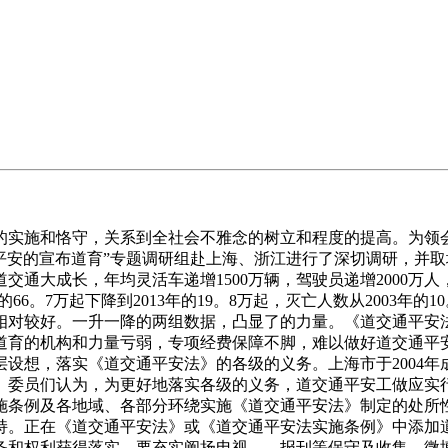
实施和恪守，关系到全社会不雅念的树立和程度的提高。为领会
交通平安的宣布道育”专题调研组赴上海、浙江进行了深切调研，
交通大成长，年均灵活车递增1500万辆，驾驶员递增2000万人
6。7万起下降到2013年的19。8万起，灭亡人数从2003年的1
安形势相对较好。一升一降的两组数据，凸显了的力量。《道交通平
道育的机构和力量亏弱，专项经费保障不脚，难以做好道交通平
设想，落实《道交通平安法》的各级的义务。上海市于2004年成
。委员们认为，为更好地落实各级的义务，道交通平安工做应实
施条例及各地域、各部分环绕实施《道交通平安法》制定的处所
持。正在《道交通平安法》或《道交通平安法实施条例》中添加
务和权利获得落实。要充实阐扬电视、、报刊等保守及收集、微