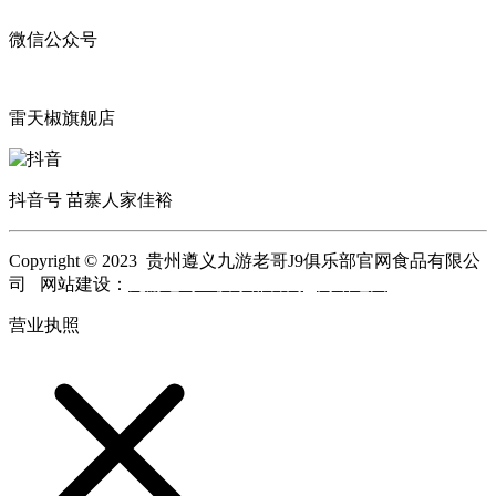
微信公众号
雷天椒旗舰店
抖音号 苗寨人家佳裕
Copyright © 2023 贵州遵义九游老哥J9俱乐部官网食品有限公
司 网站建设：
九游老哥J9俱乐部官网
网站地图
营业执照