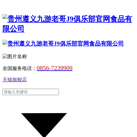
0856-7239909
全国服务电话：
天猫旗舰店