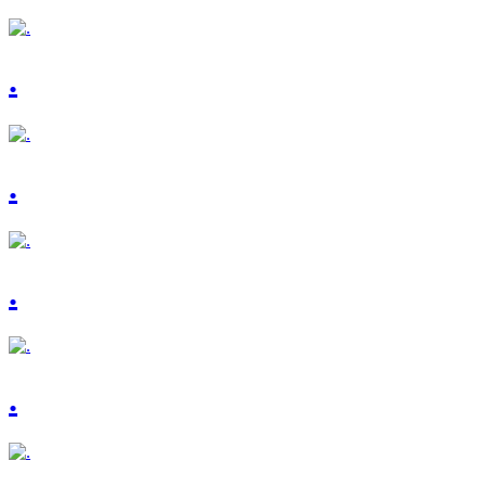
.
.
.
.