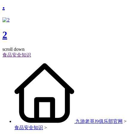
.
2
scroll down
食品安全知识
九游老哥J9俱乐部官网
>
食品安全知识
>