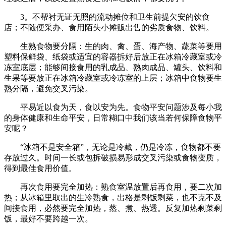
3。不帮衬无证无照的流动摊位和卫生前提欠安的饮食
店；不随便采办、食用陌头小摊贩出售的劣质食物、饮料。
生熟食物要分隔：生的肉、禽、蛋、海产物、蔬菜等要用
塑料保鲜袋、纸袋或适宜的容器拆好后放正在冰箱冷藏室或冷
冻室底层；能够间接食用的乳成品、熟肉成品、罐头、饮料和
生果等要放正在冰箱冷藏室或冷冻室的上层；冰箱中食物要生
熟分隔，避免交叉污染。
平易近以食为天，食以安为先。食物平安问题涉及每小我
的身体健康和生命平安，日常糊口中我们该当若何保障食物平
安呢？
“冰箱不是安全箱”，无论是冷藏，仍是冷冻，食物都不要
存放过久。时间一长或包拆破损易形成交叉污染或食物变质，
得到最佳食用价值。
再次食用要完全加热：熟食室温放置后再食用，要二次加
热；从冰箱里取出的生冷熟食，出格是剩饭剩菜，也不克不及
间接食用，必然要完全加热，蒸、煮、热透。反复加热剩菜剩
饭，最好不要跨越一次。