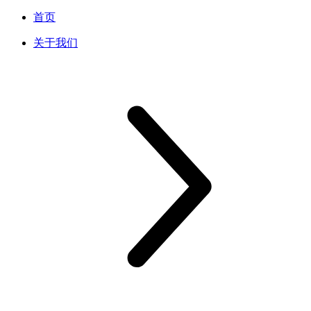
首页
关于我们