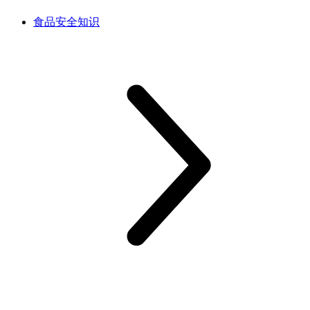
食品安全知识