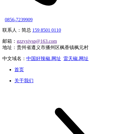
0856-7239909
联系人：简总
159 8501 0110
邮箱：
gzzyxjysp@163.com
地址：贵州省遵义市播州区枫香镇枫元村
中文域名：
中国好辣椒.网址
雷天椒.网址
首页
关于我们