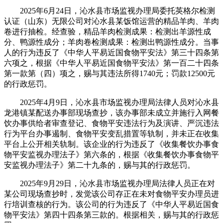
2025年6月24日，沁水县市场监视办理局委托英格尔检测
认证（山东）无限公司对沁水县某饭馆运营的精品羊肉、羊肉
卷进行抽检。经查验，精品羊肉检测成果：检测出羊源性成
分、鸭源性成分；羊肉卷检测成果：检测出鸭源性成分。当事
人的行为违反了《中华人平易近国食物平安法》第三十四条第
六项之，根据《中华人平易近国食物平安法》第一百二十四条
第一款第（四）项之，赐与其违法所得1740元；罚款12500元
的行政惩罚。
2025年4月9日，沁水县市场监视办理局法律人员对沁水县
龙港镇某配送办事部现场查抄，该办事部未成立并施行入网餐
饮办事供给者审查登记、食物平安违法行为及演讲、严沉违法
行为平台办事遏制、食物平安变乱措置等轨制，并未正在收集
平台上公开相关轨制。该企业的行为违反了《收集餐饮办事食
物平安监视办理法子》第六条的，根据《收集餐饮办事食物平
安监视办理法子》第二十九条的，赐与其的行政惩罚。
2025年9月29日，沁水县市场监视办理局法律人员正在对
某公司现场查抄时，发觉该公司存正在未对食物平安办理员进
行培训查核的行为。该公司的行为违反了《中华人平易近国食
物平安法》第四十四条第三款的。根据相关，赐与其的行政惩