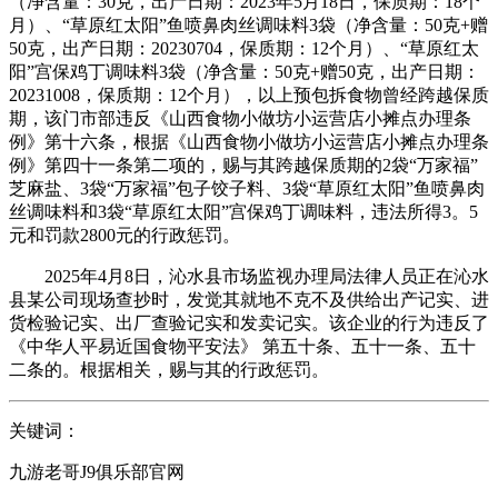
（净含量：30克，出产日期：2023年5月18日，保质期：18个
月）、“草原红太阳”鱼喷鼻肉丝调味料3袋（净含量：50克+赠
50克，出产日期：20230704，保质期：12个月）、“草原红太
阳”宫保鸡丁调味料3袋（净含量：50克+赠50克，出产日期：
20231008，保质期：12个月），以上预包拆食物曾经跨越保质
期，该门市部违反《山西食物小做坊小运营店小摊点办理条
例》第十六条，根据《山西食物小做坊小运营店小摊点办理条
例》第四十一条第二项的，赐与其跨越保质期的2袋“万家福”
芝麻盐、3袋“万家福”包子饺子料、3袋“草原红太阳”鱼喷鼻肉
丝调味料和3袋“草原红太阳”宫保鸡丁调味料，违法所得3。5
元和罚款2800元的行政惩罚。
2025年4月8日，沁水县市场监视办理局法律人员正在沁水
县某公司现场查抄时，发觉其就地不克不及供给出产记实、进
货检验记实、出厂查验记实和发卖记实。该企业的行为违反了
《中华人平易近国食物平安法》 第五十条、五十一条、五十
二条的。根据相关，赐与其的行政惩罚。
关键词：
九游老哥J9俱乐部官网