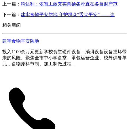
上一篇：
科达利：依智工致充实阐扬各朴直在各自财产范
下一篇：
建牢食物平安防地 守护群众“舌尖平安” ——达
相关新闻
建牢食物平安防地
投入1100余万元更新学校食堂硬件设备，消弭设备设备损坏带
来的风险。聚焦全市中小学食堂、承包运营企业、校外供餐单
元，食物原料节制、加工制做过程...