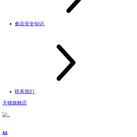
食品安全知识
联系我们
天猫旗舰店
..