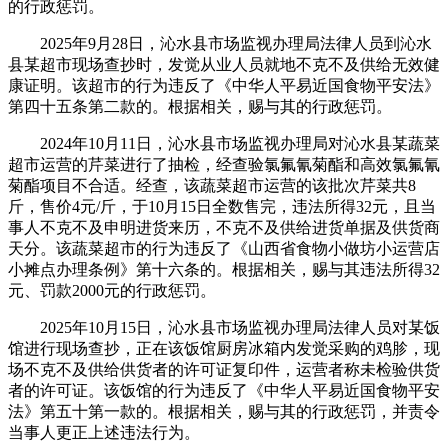
的行政惩罚。
2025年9月28日，沁水县市场监视办理局法律人员到沁水
县某超市现场查抄时，发觉从业人员就地不克不及供给无效健
康证明。该超市的行为违反了《中华人平易近国食物平安法》
第四十五条第二款的。根据相关，赐与其的行政惩罚。
2024年10月11日，沁水县市场监视办理局对沁水县某蔬菜
超市运营的芹菜进行了抽检，经查验氯氟氰菊酯和高效氯氟氰
菊酯项目不合适。经查，该蔬菜超市运营的该批次芹菜共8
斤，售价4元/斤，于10月15日全数售完，违法所得32元，且当
事人不克不及申明进货来历，不克不及供给进货单据及供货商
天分。该蔬菜超市的行为违反了《山西省食物小做坊小运营店
小摊点办理条例》第十六条的。根据相关，赐与其违法所得32
元、罚款2000元的行政惩罚。
2025年10月15日，沁水县市场监视办理局法律人员对某饭
馆进行现场查抄，正在该饭馆厨房冰箱内发觉采购的鸡胗，现
场不克不及供给供货者的许可证复印件，运营者称未检验供货
者的许可证。该饭馆的行为违反了《中华人平易近国食物平安
法》第五十第一款的。根据相关，赐与其的行政惩罚，并责令
当事人更正上述违法行为。