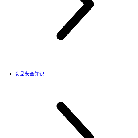
食品安全知识