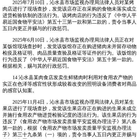
2025年7月10日，沁水县市场监视办理局法律人员对某烤
肉店进行了现场查抄，发觉该店存正在采购的食物未落实成立
进货检验轨制的违法行为。该烤肉店的行为违反了《中华人平
易近国食物平安法》第五十三第一款和第二款的，责令当事人
五日内更正并赐与的行政惩罚。
2025年6月10日，沁水县市场监视办理局法律人员正在对
某饭馆现场查抄时，发觉该饭馆存正在购进猪肉未并留存动物
检疫及格证明、肉品质量查验及格证等证件的行为。该饭馆的
行为违反了《中华人平易近国食物平安法》第五十第一款的。
根据相关，赐与其的行政惩罚。
14 沁水县某肉食店发卖生鲜猪肉时利用对食用农产物的
实正在色泽等感官性状形成较着改变的照明设备消费者对商品
的感官认知案。
2025年11月4日，沁水县市场监视办理局法律人员对某生
果店进行了现场查抄，发觉该生果店存正在购进的生果未成立
并施行食用农产物进货检验记度的违法行为。该生果店的行为
违反了《食用农产物市场发卖质量平安监视办理法子》第八条
第一款的，根据《食用农产物市场发卖质量平安监视办理法
子》第三十九条第（一）项的，责令当事人五日内更正并赐与