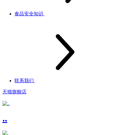
食品安全知识
联系我们
天猫旗舰店
..