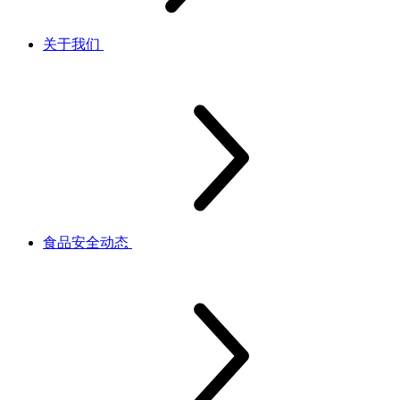
关于我们
食品安全动态