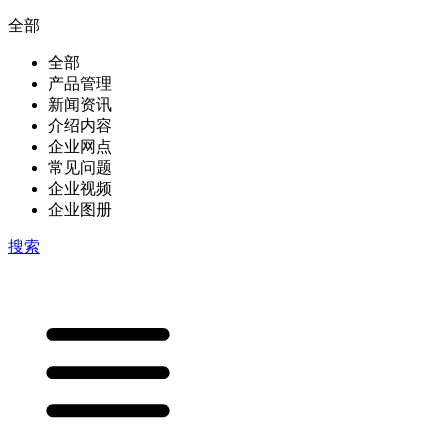
全部
全部
产品管理
新闻资讯
介绍内容
企业网点
常见问题
企业视频
企业图册
搜索