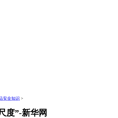
品安全知识
>
尺度”-新华网