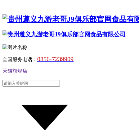
0856-7239909
全国服务电话：
天猫旗舰店