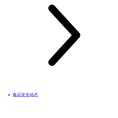
食品安全动态