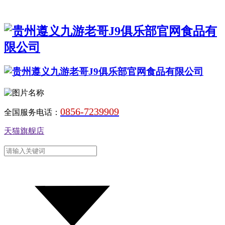
0856-7239909
全国服务电话：
天猫旗舰店