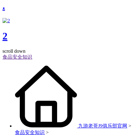
.
2
scroll down
食品安全知识
九游老哥J9俱乐部官网
>
食品安全知识
>