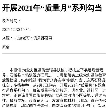
开展2021年“质量月”系列勾当
发布时间：
2025-12-30 19:34
来源： 九游老哥J9俱乐部官网
原创
本报讯 为鼎力推进质量强县扶植，提拔全平易近质量素
养，石楼县市场监视办理局进一步贯彻落实上级党史进修教育
放置摆设，结实推进“我为群众办实事”实践勾当，连系石楼县
现实，多措并举，从9月5日起头，开展2021年“质量月”专题宣
布道育系列勾当，鞭策质量平安进校园、进企业、进社区、进
农村。正在该县晋西影院临街广场和西河湾小区等地，通过吊
挂、摆放展板、设置征询点、发放宣传材料、现场、冒充伪劣
产物展现、填写调卷等体例，向群众宣传“质量月”勾当，普及