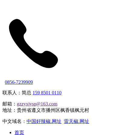
0856-7239909
联系人：简总
159 8501 0110
邮箱：
gzzyxjysp@163.com
地址：贵州省遵义市播州区枫香镇枫元村
中文域名：
中国好辣椒.网址
雷天椒.网址
首页