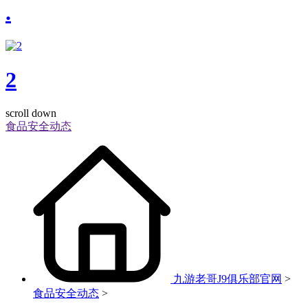
.
2
scroll down
食品安全动态
九游老哥J9俱乐部官网
>
食品安全动态
>