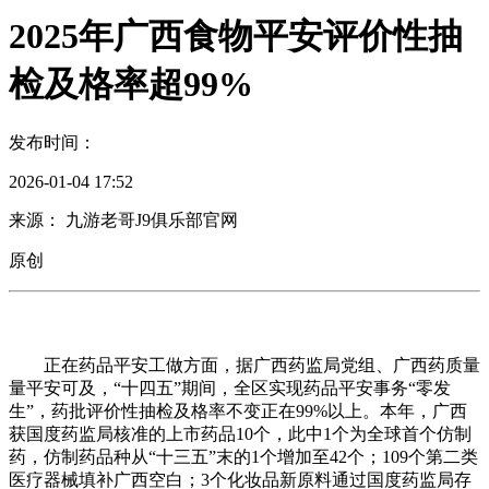
2025年广西食物平安评价性抽
检及格率超99%
发布时间：
2026-01-04 17:52
来源： 九游老哥J9俱乐部官网
原创
正在药品平安工做方面，据广西药监局党组、广西药质量
量平安可及，“十四五”期间，全区实现药品平安事务“零发
生”，药批评价性抽检及格率不变正在99%以上。本年，广西
获国度药监局核准的上市药品10个，此中1个为全球首个仿制
药，仿制药品种从“十三五”末的1个增加至42个；109个第二类
医疗器械填补广西空白；3个化妆品新原料通过国度药监局存