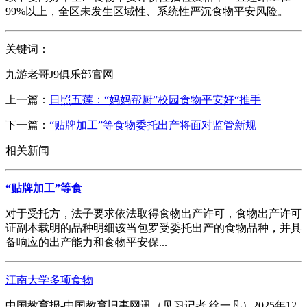
99%以上，全区未发生区域性、系统性严沉食物平安风险。
关键词：
九游老哥J9俱乐部官网
上一篇：
日照五莲：“妈妈帮厨”校园食物平安好“推手
下一篇：
“贴牌加工”等食物委托出产将面对监管新规
相关新闻
“贴牌加工”等食
对于受托方，法子要求依法取得食物出产许可，食物出产许可
证副本载明的品种明细该当包罗受委托出产的食物品种，并具
备响应的出产能力和食物平安保...
江南大学多项食物
中国教育报-中国教育旧事网讯（见习记者 徐一凡）2025年12