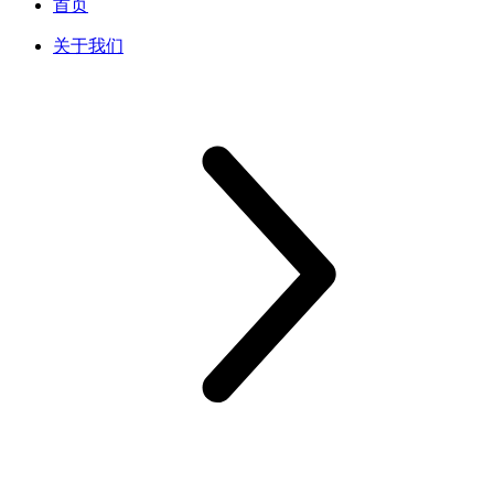
首页
关于我们