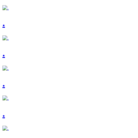
.
.
.
.