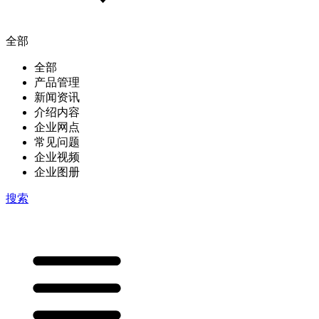
全部
全部
产品管理
新闻资讯
介绍内容
企业网点
常见问题
企业视频
企业图册
搜索