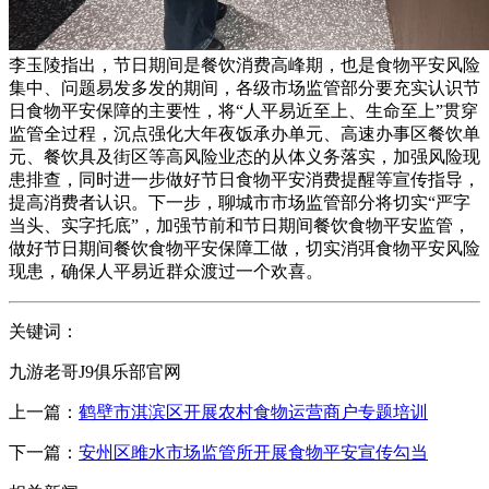
李玉陵指出，节日期间是餐饮消费高峰期，也是食物平安风险
集中、问题易发多发的期间，各级市场监管部分要充实认识节
日食物平安保障的主要性，将“人平易近至上、生命至上”贯穿
监管全过程，沉点强化大年夜饭承办单元、高速办事区餐饮单
元、餐饮具及街区等高风险业态的从体义务落实，加强风险现
患排查，同时进一步做好节日食物平安消费提醒等宣传指导，
提高消费者认识。下一步，聊城市市场监管部分将切实“严字
当头、实字托底”，加强节前和节日期间餐饮食物平安监管，
做好节日期间餐饮食物平安保障工做，切实消弭食物平安风险
现患，确保人平易近群众渡过一个欢喜。
关键词：
九游老哥J9俱乐部官网
上一篇：
鹤壁市淇滨区开展农村食物运营商户专题培训
下一篇：
安州区雎水市场监管所开展食物平安宣传勾当