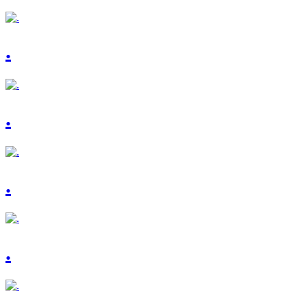
.
.
.
.