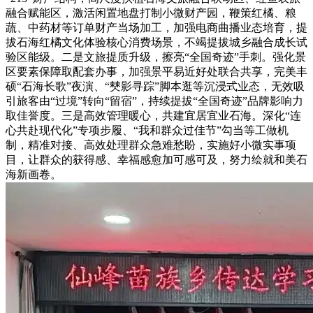
融合赋能区，激活闲置地盘打制小微财产园，鞭策红橘、粮
蔬、中药材等订单财产当场加工，加强电商曲播业态培育，提
拔石海红橘文化体验核心消费场景，不竭提拔城乡融合成长试
验区能级。二是文旅提质升级，擦亮“全国奇迹”手刺。强化景
区要素保障取配套办事，加强景平易近好处联合共享，完美丰
硕“石海长歌”夜演、“僰影寻踪”脚本逛等沉浸式业态，无效吸
引旅客由“过境”转向“留宿”，持续提拔“全国奇迹”品牌影响力
取佳誉度。三是高效管理暖心，共建宜居宜业石海。深化“连
心共赴现代化”专项步履、“我和群众过佳节”勾当等工做机
制，精准对接、高效处理群众急难愁盼，实施好小微实事项
目，让群众的获得感、幸福感愈加可感可及，努力绘就和美石
海新画卷。