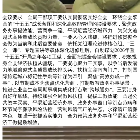
会议要求，全局干部职工要认实贯彻落实好全会，环绕全会擘
画的“十五五”成长蓝图和深化高效能管理的摆设要求，聚焦政
务办事提效能、营商争一流、平易近营经济增帮力，为兴文逾
越式高质量成长贡献力量。一要入心入脑抓。将把进修贯彻全
会做为当前和此后首要使命，依托党组理论进修核心组、“三
会一课”、专题宣讲等载体深化进修理解。自动谋划2026年暨
“十五五”开局之年各项工做，全面把握全会摆设要求，积极投
身全县经济扶植从疆场。二要凝心聚力干实事。以争当后发潜
力地域逾越式高质量成长排头兵、扶植宜宾南向门户、打制国
际旅逛城市标记性手刺等计谋为牵引，聚焦“高效办成一件
事”，以节制成本为焦点优化营商，打制数智政务办事场景，
推进企业全生命周期事项集成化打点取“跨域通办”。三要洁身
自好守底线。持续加强全局做风扶植，提拔工做效能，凸起公
共资本买卖、平易近营经济办事、政务办事窗口等沉点范畴和
环节岗亭廉政风险防控，营制风清气正的生态。永葆清正清廉
本色，加强干部抓落实能力，全力鞭策政务办事和平易近营经
济工做提质增效。