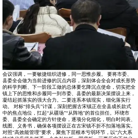
会议强调，一要敏捷组织进修，同一思惟步履。 要将市委、
县委全会做为当前进修的沉点内容，深刻体会全会对成长形势
的科学判断、下一阶段工做的总体要乞降沉点使命，切实把全
镇上下的思惟和步履同一到市委、县委的最新决策摆设上来，
凝结起抓落实的强大合力。二要连系本镇现实，细化落实行
动。 对标“排头兵”计谋，深刻把握古宋镇正在全县成长款式
中的焦点地位，扛起“从疆场”“从阵地”的首位担任。环绕市
委、县委全会确定的方针使命，逐项分化细化，明白时间表、
线图、义务书，确保各项摆设正在古宋镇不折不扣落地落实。
对照“高效能管理”要求，聚焦下层根本亏弱环节，以“六大系