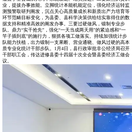
业，提拔办事效能。立脚统计本能机能定位，强化经济运转监
测预警取研判阐发，沉点关心高质量成长和新质出产力培育等
环节范畴目标变化，为县委、县科学决策供给结实靠得住的数
据支持和精准高效的阐发办事。三要过硬做风，锻制专业步
队。鼎力“实干抢先”，强化“一天当成两天用”的紧迫感和“一
竿子插到底”的施行力，狠抓各项工做落实。持续加强统计步
队能力扶植，出力锻制一支果断、营业通晓、做风过硬的高本
质专业化统计干部步队。1月4日，县行政审批非公经济局召开
干部职工会，传达进修县委十四届十次全会暨县委经济工做会
议。