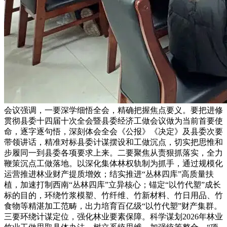
会议强调，一要深学细悟全会，精确把握焦点要义。要把进修
贯彻县委十四届十次全会暨县委经济工做会议做为当前首要使
命，逐字逐句悟，深刻体会全会《公报》《决定》及县委次要
带领讲话，精准对标县委计谋摆设和工做沉点，切实把思惟和
步履同一到县委各项要求上来。二要聚焦从责狠抓落实，全力
鞭策沉点工做落地。以深化集体林权轨制为抓手，通过规模化
运营推进林业财产提质增效；结实推进“丛林四库”高质量扶
植，加速打制西南“丛林四库”立异核心；锚定“以竹代塑”成长
标的目的，环绕竹浆模塑、竹纤维、竹新材料、竹日用品、竹
食物等精湛加工范畴，出力培育百亿级“以竹代塑”财产集群。
三要环绕计谋定位，强化林业要素保障。科学谋划2026年林业