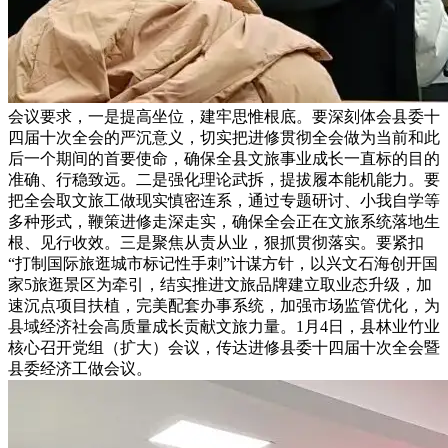
会议要求，一是提高坐位，建牢思惟根底。要深刻体会县委十
四届十次全会的严沉意义，切实把进修贯彻全会做为当前和此
后一个期间的首要使命，确保全县文旅事业成长一直标的目的
准确、行稳致远。二是强化理论武拆，提拔履本能机能力。要
把全会取文旅工做现实慎密连系，通过专题研讨、小我自学等
多种形式，鞭策进修走深走实，确保全会正在文旅系统落地生
根、见行收效。三是聚焦从责从业，狠抓贯彻落实。要紧扣
“打制国际旅逛城市标记性手刺”计谋方针，以兴文石海创开国
家5旅逛景区为牵引，结实推进文旅品牌建立取业态升级，加
速沉点项目扶植，完美配套办事系统，加强市场监管优化，为
县域经济社会高质量成长贡献文旅力量。1月4日，县林业竹业
核心召开党组（扩大）会议，传达进修县委十四届十次全会暨
县委经济工做会议。