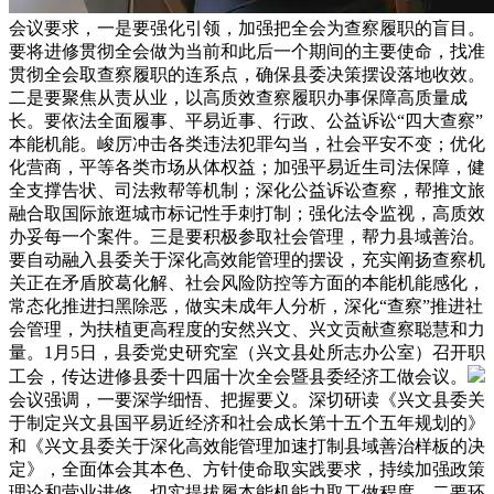
会议要求，一是要强化引领，加强把全会为查察履职的盲目。
要将进修贯彻全会做为当前和此后一个期间的主要使命，找准
贯彻全会取查察履职的连系点，确保县委决策摆设落地收效。
二是要聚焦从责从业，以高质效查察履职办事保障高质量成
长。要依法全面履事、平易近事、行政、公益诉讼“四大查察”
本能机能。峻厉冲击各类违法犯罪勾当，社会平安不变；优化
化营商，平等各类市场从体权益；加强平易近生司法保障，健
全支撑告状、司法救帮等机制；深化公益诉讼查察，帮推文旅
融合取国际旅逛城市标记性手刺打制；强化法令监视，高质效
办妥每一个案件。三是要积极参取社会管理，帮力县域善治。
要自动融入县委关于深化高效能管理的摆设，充实阐扬查察机
关正在矛盾胶葛化解、社会风险防控等方面的本能机能感化，
常态化推进扫黑除恶，做实未成年人分析，深化“查察”推进社
会管理，为扶植更高程度的安然兴文、兴文贡献查察聪慧和力
量。1月5日，县委党史研究室（兴文县处所志办公室）召开职
工会，传达进修县委十四届十次全会暨县委经济工做会议。
会议强调，一要深学细悟、把握要义。深切研读《兴文县委关
于制定兴文县国平易近经济和社会成长第十五个五年规划的》
和《兴文县委关于深化高效能管理加速打制县域善治样板的决
定》，全面体会其本色、方针使命取实践要求，持续加强政策
理论和营业进修，切实提拔履本能机能力取工做程度。二要环