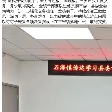
统”迭代升级为抓手，全力补短板、固底板。三要压实工做义
务，务求取得实效。 全镇干部要以进修贯彻市委、县委全会
为动力，进一步强化义务担任，发扬实干。持续改变工做做
风，深切下层、办事群众，出力破解成长中的堵点难点问题，
以钉钉子鞭策各项决策摆设正在古宋镇落地生根、取得实效。