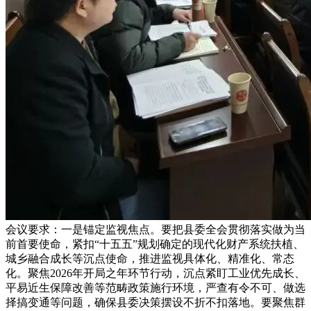
会议要求：一是锚定监视焦点。要把县委全会贯彻落实做为当
前首要使命，紧扣“十五五”规划确定的现代化财产系统扶植、
城乡融合成长等沉点使命，推进监视具体化、精准化、常态
化。聚焦2026年开局之年环节行动，沉点紧盯工业优先成长、
平易近生保障改善等范畴政策施行环境，严查有令不可、做选
择搞变通等问题，确保县委决策摆设不折不扣落地。要聚焦群