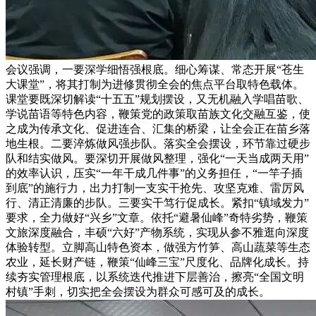
会议强调，一要深学细悟强根底。细心筹谋、常态开展“苍生
大课堂”，将其打制为进修贯彻全会的焦点平台取特色载体。
课堂要既深切解读“十五五”规划摆设，又无机融入学唱苗歌、
学说苗语等特色内容，鞭策党的政策取苗族文化交融互鉴，使
之成为传承文化、促进连合、汇集的桥梁，让全会正在苗乡落
地生根。二要淬炼做风强步队。落实全会摆设，环节靠过硬步
队和结实做风。要深切开展做风整理，强化“一天当成两天用”
的效率认识，压实“一年干成几件事”的义务担任，“一竿子插
到底”的施行力，出力打制一支实干抢先、攻坚克难、雷厉风
行、清正清廉的步队。三要实干笃行促成长。紧扣“镇域发力”
要求，全力做好“兴乡”文章。依托“避暑仙峰”奇特劣势，鞭策
文旅深度融合，丰硕“六好”产物系统，实现从参不雅逛向深度
体验转型。立脚高山特色资本，做强方竹笋、高山蔬菜等生态
农业，延长财产链，鞭策“仙峰三宝”尺度化、品牌化成长。持
续夯实管理根底，以系统迭代推进下层善治，擦亮“全国文明
村镇”手刺，切实把全会摆设为群众可感可及的成长。