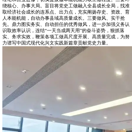
绕核心、办事大局。盲目将党史工做融入全县成长全局，找准
取经济社会成长的连系点、出力点，充实阐扬存史、资政、育
人本能机能，自动办事县域高质量成长。三要做风、实干抢
先。鼎力图实务实、自动担任的优秀做风，进一步加强义务认
识取效率认识，连结“一天当成两天用”的奋斗姿势，狠抓落
实、务求实效，鞭策各项工做高尺度开展、高质量完成，为努
力谱写中国式现代化兴文实践新篇章贡献党史力量。