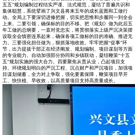
五五”规划编制过程结实严谨、法式规范，凝结了普遍共识和
集体聪慧，系统擘画了兴文县将来五年的成长蓝图和工做行
动。全局上下要深切进修把握，切实把思惟和步履同一到全会
上来。二要引领，确保标的目的不移。把《规划》做为此后五
年工做的总纲要，一直对党忠实，将贯彻落实上级严沉决策摆
设取全会慎密连系起来，确保各项工做标的目的准确、推进无
力。三要强化担任做为，狠抓落地收效。牢牢把握“促事”环
节，出力提拔干部正在经济阐发、规划编制、项目谋划等方面
的专业能力。自动加强部分协同和乡镇联动，凝结鞭策“十五
五”规划实施的强大合力。四要聚焦从责从业，凸起项目支
持。环绕规划明白的严沉工程、沉点财产和严沉项目，加强项
目谋划储蓄，全力对上争取，强化要素保障，鞭策项目早开
工、快扶植、早收效，以高质量项目支持高质量成长。