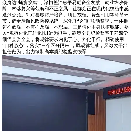
众身边“蝇贪蚁腐”，深切整治惠平易近资金发放、就业增收保
障、村落复兴等范畴和不正之风，让群众正在现代化扶植中感
遭到公允。针对县域财产培育、项目扶植、资金利用等环节环
节，健全清廉风险防控系统，深化“纪巡审”联动监视，一体推
进不敢腐、不克不及腐、不想腐。三是强化本身扶植赋能。要
以“规范化化正轨化扶植”为抓手，鞭策全县纪检监察干部深学
细悟县委全会，将规律要求内化于心、外化于行。精确使用
“四种形态”，落实“三个区分隔来”，既规律红线，又激励干部
担任做为，出力锻制高本质纪检监察铁军。