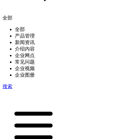
全部
全部
产品管理
新闻资讯
介绍内容
企业网点
常见问题
企业视频
企业图册
搜索