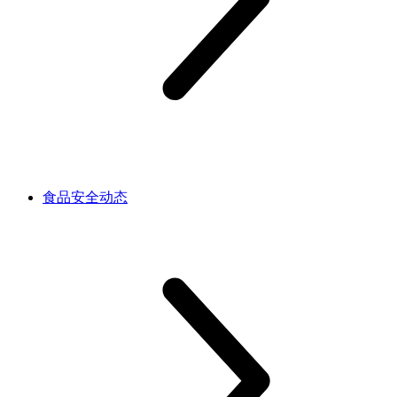
食品安全动态