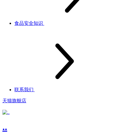
食品安全知识
联系我们
天猫旗舰店
..