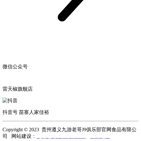
微信公众号
雷天椒旗舰店
抖音号 苗寨人家佳裕
Copyright © 2023 贵州遵义九游老哥J9俱乐部官网食品有限公
司 网站建设：
九游老哥J9俱乐部官网
网站地图