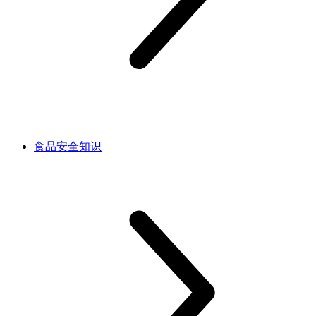
食品安全知识