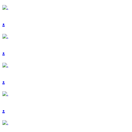
.
.
.
.