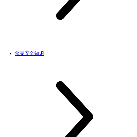
食品安全知识