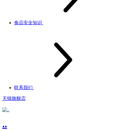
食品安全知识
联系我们
天猫旗舰店
..