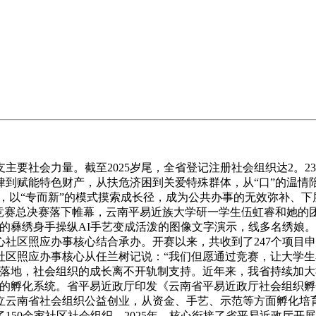
社会力量。截至2025岁尾，全省登记注册社会组织达2。23
到赋能特色财产，从扶危济困到关爱特殊群体，从“口”的温情陪
，以“专而新”的模式摸索成长径，成为公共办事的无效弥补、下层
业竞赛总决赛落下帷幕，云南平易近族大学研一学生伍虹睿和她的团
的彝绣身手操纵AI手艺变成活泼的图像文字演示，线多名绣娘
社区照应办事核心结合承办。开赛以来，共收到了247个项目申
社区照应办事核心从任兰树记说：“我们但愿通过竞赛，让大学
目落地，社会组织的成长离不开轨制支持。近年来，我省持续加大
补的孵化系统。省平易近政厅印发《云南省平易近政厅社会组织
立云南省社会组织公益创业，从资金、手艺、示范等方面孵化培育
150余家社区社会组织。2025年，核心衔接了省平易近政厅开