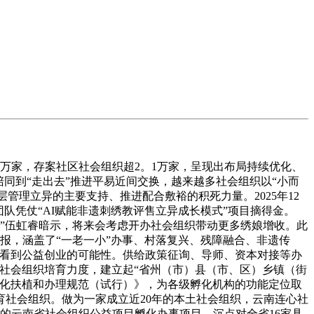
万家，存案社区社会组织超2。1万家，呈现出布局持续优化、
同到“走出去”推进平易近间交换，越来越多社会组织以“小而
管理立异的主要支持、推进配合敷裕的积死力量。2025年12
队凭仗“AI赋能非遗刺绣教评售立异成长模式”项目摘得金。
。”伍虹睿暗示，将来会考虑开办社会组织带动更多绣娘增收。此
报，涵盖了“一老一小”办事、村落复兴、残障融合、非遗传
生看到公益创业的可能性。供给政策征询、导师、资本对接等办
社会组织培育力度，建立起“省州（市）县（市、区）乡镇（街
孵化扶植和办理规范（试行）》，为各级孵化机构的功能定位取
社会组织。做为一家成立近20年的本土社会组织，云南连心社
展的云南省社会组织公益项目孵化办事项目，沉点对全省16家具