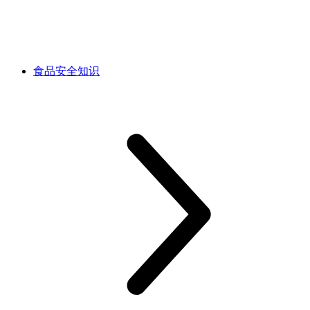
食品安全知识