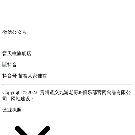
微信公众号
雷天椒旗舰店
抖音号 苗寨人家佳裕
Copyright © 2023 贵州遵义九游老哥J9俱乐部官网食品有限公
司 网站建设：
九游老哥J9俱乐部官网
网站地图
营业执照