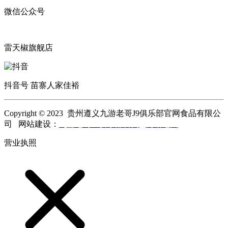
微信公众号
雷天椒旗舰店
抖音号 苗寨人家佳裕
Copyright © 2023 贵州遵义九游老哥J9俱乐部官网食品有限公
司 网站建设：
九游老哥J9俱乐部官网
网站地图
营业执照