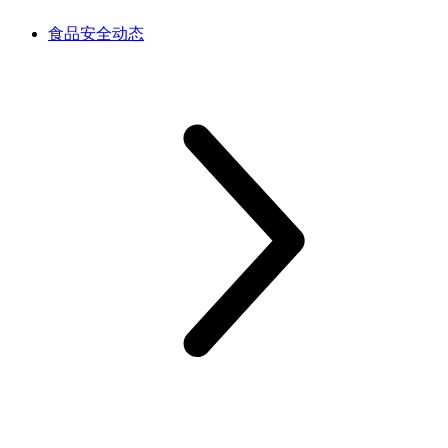
食品安全动态