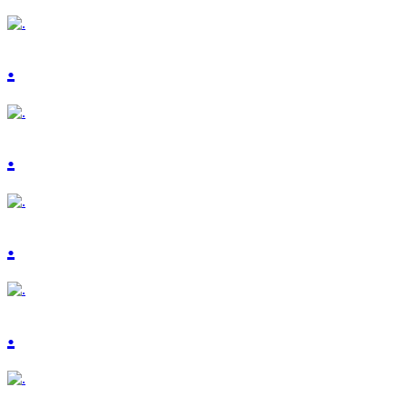
.
.
.
.