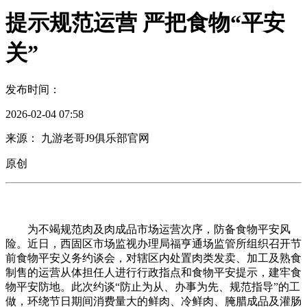
提示规范运营 严把食物“平安
关”
发布时间：
2026-02-04 07:58
来源： 九游老哥J9俱乐部官网
原创
为不竭规范肉及肉成品市场运营次序，防备食物平安风
险。近日，西固区市场监视办理局福亨通场监管所组织召开节
前食物平安义务约谈会，对辖区内处置肉类发卖、加工及熟食
制售的运营从体担任人进行行政指点和食物平安提示，建牢食
物平安防地。此次约谈“防止为从、办事为先、规范指导”的工
做，环绕节日期间消费量大的鲜肉、冷鲜肉、腌腊成品及灌肠