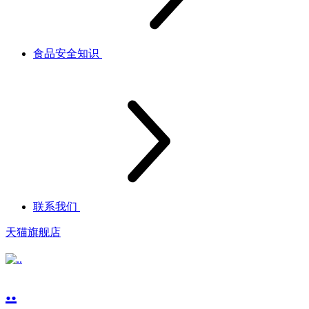
食品安全知识
联系我们
天猫旗舰店
..