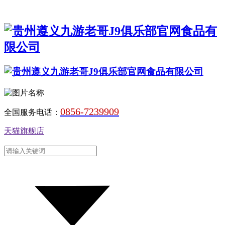
0856-7239909
全国服务电话：
天猫旗舰店