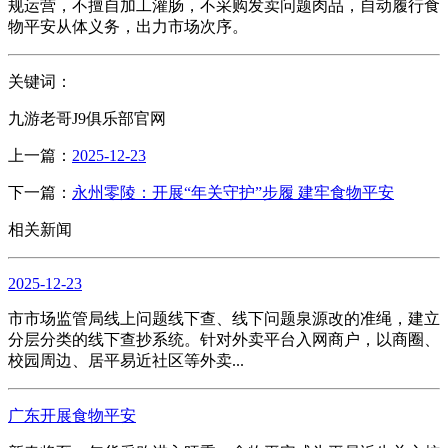
规运营，不擅自加工灌肠，不采购发卖问题肉品，自动履行食
物平安从体义务，出力市场次序。
关键词：
九游老哥J9俱乐部官网
上一篇：
2025-12-23
下一篇：
永州零陵：开展“年关守护”步履 建牢食物平安
相关新闻
2025-12-23
市市场监管局线上问题线下查、线下问题泉源改的准绳，建立
分层分类的线下查抄系统。针对外卖平台入网商户，以商圈、
校园周边、居平易近社区等外卖...
广东开展食物平安