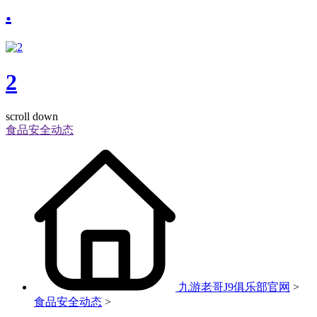
.
2
scroll down
食品安全动态
九游老哥J9俱乐部官网
>
食品安全动态
>