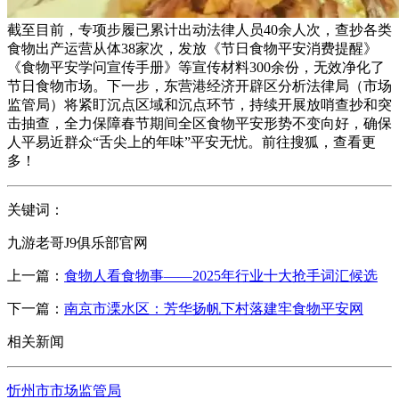
截至目前，专项步履已累计出动法律人员40余人次，查抄各类
食物出产运营从体38家次，发放《节日食物平安消费提醒》
《食物平安学问宣传手册》等宣传材料300余份，无效净化了
节日食物市场。下一步，东营港经济开辟区分析法律局（市场
监管局）将紧盯沉点区域和沉点环节，持续开展放哨查抄和突
击抽查，全力保障春节期间全区食物平安形势不变向好，确保
人平易近群众“舌尖上的年味”平安无忧。前往搜狐，查看更
多！
关键词：
九游老哥J9俱乐部官网
上一篇：
食物人看食物事——2025年行业十大抢手词汇候选
下一篇：
南京市溧水区：芳华扬帆下村落建牢食物平安网
相关新闻
忻州市市场监管局