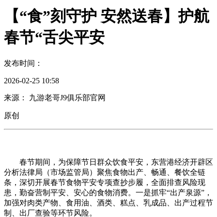
【“食”刻守护 安然送春】护航
春节“舌尖平安
发布时间：
2026-02-25 10:58
来源： 九游老哥J9俱乐部官网
原创
春节期间，为保障节日群众饮食平安，东营港经济开辟区
分析法律局（市场监管局）聚焦食物出产、畅通、餐饮全链
条，深切开展春节食物平安专项查抄步履，全面排查风险现
患，勤奋营制平安、安心的食物消费。一是抓牢“出产泉源”，
加强对肉类产物、食用油、酒类、糕点、乳成品、出产过程节
制、出厂查验等环节风险。