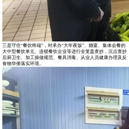
三是守住“餐饮终端”，对承办“大年夜饭”、婚宴、集体会餐的
大中型餐饮单元、连锁餐饮企业等进行全笼盖查抄，沉点查抄
后厨卫生、加工操做规范、餐具消毒、从业人员健康办理及反
食物华侈落实环境。