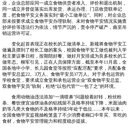
业，企业总部应同一成立食物供货者准入、评价和退出机制，
同一成立并督促落实出库发货、承运办理、门店收货联单记
度，把食物平安义务落实到“最小工做单位”。同时，对企业总
部未按要求成立食物平安办理轨制、未对食物平安情况实施查
抄评价等违法行为依法，情节严沉的，责令停产破产，曲至吊
销运营许可证。
变化起首表现正在校长的工做清单上。新规将食物平安工
做遍及摆到了校长工做的案头，校园食物平安工做也被列入学
校主要议事日程，按期陪好餐、做好月安排成为良多校长的工
做常态。柳军引见，正在人员保障方面，截至本年11月底，全
国各地中小学、长儿园食堂等按照“应配尽配”要求，共配备食
物平安总监22。3万人、食物平安员37万人。对于承包运营的
学校食堂，要求成立食堂和承包运营企业“双食物平安总监、
双食物平安员”轨制，杜绝“以包代管”“一包了之”的环境。
食用动物油违法添加“一滴喷鼻”问题较着好转，粉丝粉
条、餐饮便宜油饼油条的铝残留不及格率持续下降，米面油肉
奶等几类大食物的不及格率持续5年处于低位……本年以来，
全国食物平安监视抽检笼盖了不少消费者糊口中常买、常吃的
食材，食物平安管理能力和程度稳步提拔。