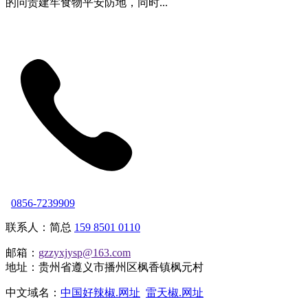
的问责建牢食物平安防地，同时...
0856-7239909
联系人：简总
159 8501 0110
邮箱：
gzzyxjysp@163.com
地址：贵州省遵义市播州区枫香镇枫元村
中文域名：
中国好辣椒.网址
雷天椒.网址