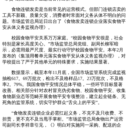
食物连锁发卖是当前常见的运营模式。但部门连锁店卖的
工具不新颖、质量欠安，消费者时常面对义务从体不明白的问
题。市场监管总局近日出台了《食物发卖连锁企业落实食物平
安从体义务监视办理》。
校园食物平安关系万万家庭。“校园食物平安很是，社会
特别是家长高度关心。”市场监管总局党组、副局长柳军暗
示，必需用最严尺度、最实行动守护校园食物平安。本年2月
发布的《集顶用餐单元落实食物平安从体义务监视办理》，对
学校提出了严于其他单元的特殊要求，实施结果显著。
数据显示，截至本年11月底，全国市场监管系统完成监视
抽检617。69万批次，检出不及格样品17。23万批次，不及格
率2。79%。我国食物平安情况总体平稳，一些环节目标显著
改善。相关部分针对农村冒充伪劣食物、校园食物平安、收集
食物新业态等范畴开展食物平安专项整治，建立起全链条、无
死角的监管系统，切实守护群众“舌尖上的平安”。
“食物发卖连锁企业必需扛起义务，不克不及只收费、不
担责，更不克不及当甩手掌柜。”市场监管总局食物出产运营
司副司长李祥章引见，《》明白对实施同一采购、配送的企