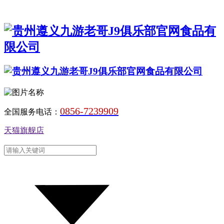
0856-7239909
全国服务电话：
天猫旗舰店