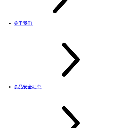
关于我们
食品安全动态