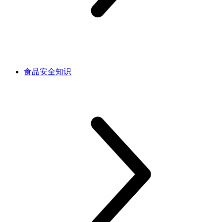
食品安全知识