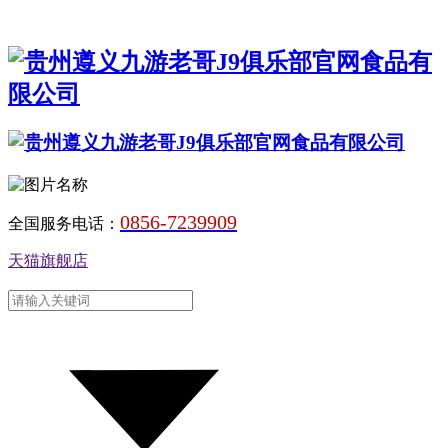
0856-7239909
全国服务电话：
天猫旗舰店