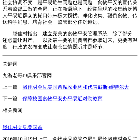
社会协调不变，是平易近生问题也是问题，食物平安的宣传关
系着监督工做的全局。正在新语境下，经常呈现的收集给泛博
人平易近群众的糊口带来极大搅扰。净化收集、驳倒食物、传
送科学消息、培育社会，监管部分任沉道远。
滕佳材指出，建立完美的食物平安管理系统，除了部分，
还必需让财产、，以及最主要的消费者都参取进来。更要有温
度，行政的发布变成让老苍生情愿听才是环节。
关键词：
九游老哥J9俱乐部官网
上一篇：
滕佳材会见美国首席农业构和代表戴斯·维特尔大
下一篇：
保障校园食物平安办平易近对劲教育
相关新闻
滕佳材会见美国首
2016年10月19日上午，食物药品监管总局副局长滕佳材会见了