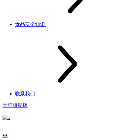
食品安全知识
联系我们
天猫旗舰店
..