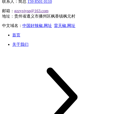
联系人：简总
159 8501 0110
邮箱：
gzzyxjysp@163.com
地址：贵州省遵义市播州区枫香镇枫元村
中文域名：
中国好辣椒.网址
雷天椒.网址
首页
关于我们