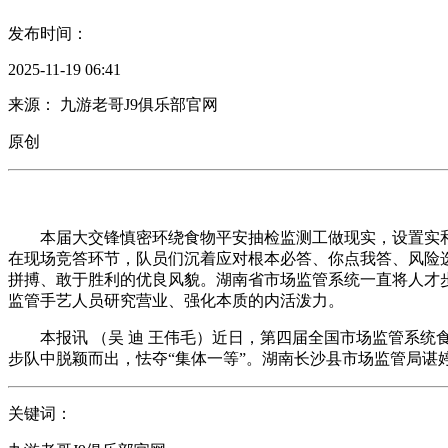
发布时间：
2025-11-19 06:41
来源： 九游老哥J9俱乐部官网
原创
本届大交锋慎密环绕食物平安抽检监测工做现实，设置实和练
在现场竞答环节，队员们沉着应对根本必答、你点我答、风险选
拼搏、敢于胜利的优良风貌。湖南省市场监管系统一直将人才
监管手艺人员研究营业、强化本质的内活泼力。
本报讯 （吴 迪 王伟毛）近日，第四届全国市场监管系统食
步队中脱颖而出，怯夺“集体一等”。湖南长沙县市场监管局谌
关键词：