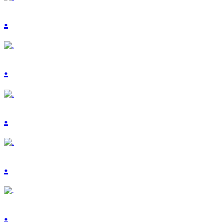
.
.
.
.
.