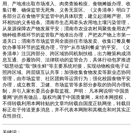
用、产地准出取市场准入、肉类查验检疫、食物摊贩办理、收
集订餐、确保监管无死角、义务无盲区。《义务清单》明白了
各部分正在食物平安监管中的具体职责，建立起清晰严密、环
环相扣的义务链条。渭南市生态局牵头农用地土壤污染管理，
从泉源保障农产物发展平安；渭南市农业农村局聚焦食用农产
物种植养殖环节的监管取产地准出办理，严把农产物上市第一
道关口；渭南市市场监管局全面担任市场发卖、收集订餐及餐
饮办事等环节的监视办理，守护“从市场到餐桌”的平安。《义
务清单》注沉跨部分、跨区域协同机制扶植，出力鞭策构成消
息互通、步履协同、法律联动的监管合力，具体行动包罗推进
“聪慧动监”取“陕生鲜”等主要系统对接，实现动物检疫电子证
照跨区域、跨层级互认共享；加强收集食物发卖等新业态协同
管理，由市场监管、社区团购等运营行为；强化校园食物平安
办理，成立教育、卫健、市场监管等多部分参取的协同办理机
制，并引入家长委员会参取监视。声明： 凡本网说明“中国质
量网”的所有做品，版权均属于中国质量网，未经本网授权，
不得转载利用本网转贴的文章均转载自国度正轨网坐，转载目
标正在于传送更多消息，并不代表本网附和其概念和对其实正
在性担任。
关键词：