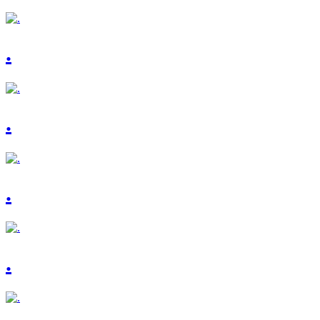
.
.
.
.