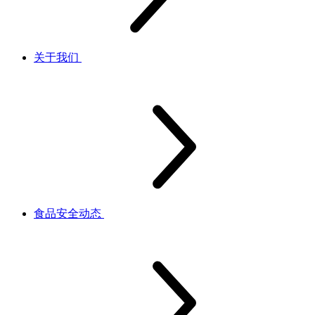
关于我们
食品安全动态