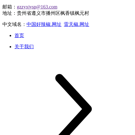
邮箱：
gzzyxjysp@163.com
地址：贵州省遵义市播州区枫香镇枫元村
中文域名：
中国好辣椒.网址
雷天椒.网址
首页
关于我们