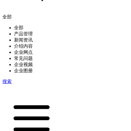
全部
全部
产品管理
新闻资讯
介绍内容
企业网点
常见问题
企业视频
企业图册
搜索