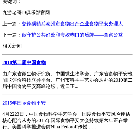
关键词：
九游老哥J9俱乐部官网
上一篇：
交锋砺精兵泰州市食物出产企业食物平安办理人
下一篇：
做守护公共好处和夸姣糊口的盾牌——查察公益
相关新闻
2010第二届中国食物
由广东省微生物研究所、中国微生物学会、广东省食物平安检
测取评价科技立异平台、广州市科学手艺协会从办的2010第二
届中国食物平安高峰论坛，近日正...
2015年国际食物平安
4月2223日，中国食物科学手艺学会、国度食物平安风险评估
核心配合从办的2015年国际食物平安大会持续第六年正在举
行。美国科学推进会前Nina Fedoroff传授，...