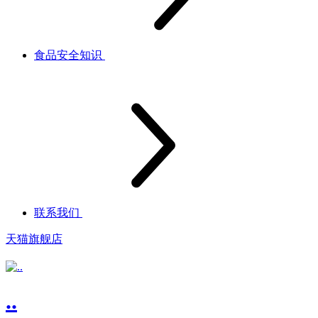
食品安全知识
联系我们
天猫旗舰店
..