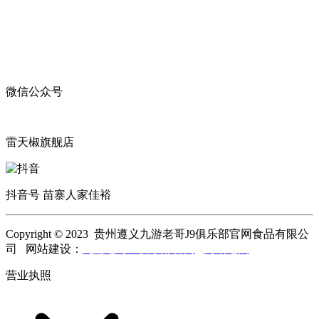
微信公众号
雷天椒旗舰店
抖音号 苗寨人家佳裕
Copyright © 2023 贵州遵义九游老哥J9俱乐部官网食品有限公
司 网站建设：
九游老哥J9俱乐部官网
网站地图
营业执照