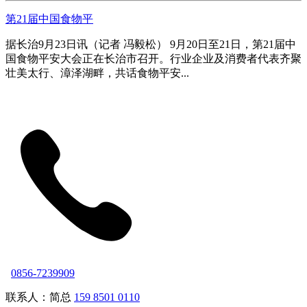
第21届中国食物平
据长治9月23日讯（记者 冯毅松） 9月20日至21日，第21届中
国食物平安大会正在长治市召开。行业企业及消费者代表齐聚
壮美太行、漳泽湖畔，共话食物平安...
0856-7239909
联系人：简总
159 8501 0110