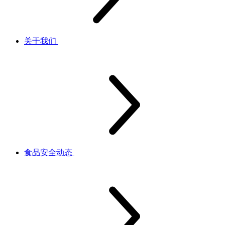
关于我们
食品安全动态