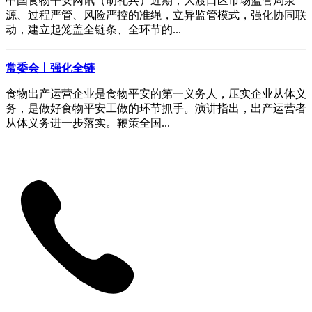
中国食物平安网讯（胡礼兵）近期，大渡口区市场监管局泉
源、过程严管、风险严控的准绳，立异监管模式，强化协同联
动，建立起笼盖全链条、全环节的...
常委会丨强化全链
食物出产运营企业是食物平安的第一义务人，压实企业从体义
务，是做好食物平安工做的环节抓手。演讲指出，出产运营者
从体义务进一步落实。鞭策全国...