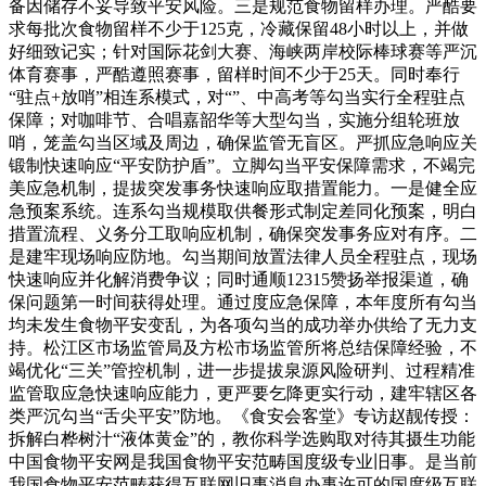
备因储存不妥导致平安风险。三是规范食物留样办理。严酷要
求每批次食物留样不少于125克，冷藏保留48小时以上，并做
好细致记实；针对国际花剑大赛、海峡两岸校际棒球赛等严沉
体育赛事，严酷遵照赛事，留样时间不少于25天。同时奉行
“驻点+放哨”相连系模式，对“”、中高考等勾当实行全程驻点
保障；对咖啡节、合唱嘉韶华等大型勾当，实施分组轮班放
哨，笼盖勾当区域及周边，确保监管无盲区。严抓应急响应关
锻制快速响应“平安防护盾”。立脚勾当平安保障需求，不竭完
美应急机制，提拔突发事务快速响应取措置能力。一是健全应
急预案系统。连系勾当规模取供餐形式制定差同化预案，明白
措置流程、义务分工取响应机制，确保突发事务应对有序。二
是建牢现场响应防地。勾当期间放置法律人员全程驻点，现场
快速响应并化解消费争议；同时通顺12315赞扬举报渠道，确
保问题第一时间获得处理。通过度应急保障，本年度所有勾当
均未发生食物平安变乱，为各项勾当的成功举办供给了无力支
持。松江区市场监管局及方松市场监管所将总结保障经验，不
竭优化“三关”管控机制，进一步提拔泉源风险研判、过程精准
监管取应急快速响应能力，更严要乞降更实行动，建牢辖区各
类严沉勾当“舌尖平安”防地。《食安会客堂》专访赵靓传授：
拆解白桦树汁“液体黄金”的，教你科学选购取对待其摄生功能
中国食物平安网是我国食物平安范畴国度级专业旧事。是当前
我国食物平安范畴获得互联网旧事消息办事许可的国度级互联