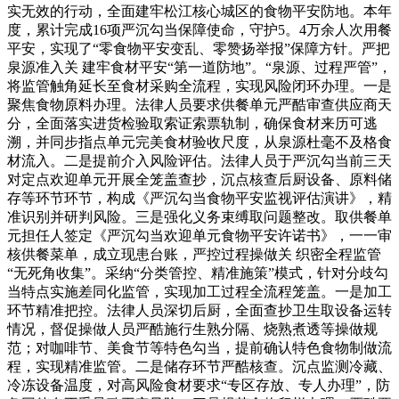
实无效的行动，全面建牢松江核心城区的食物平安防地。本年
度，累计完成16项严沉勾当保障使命，守护5。4万余人次用餐
平安，实现了“零食物平安变乱、零赞扬举报”保障方针。严把
泉源准入关 建牢食材平安“第一道防地”。“泉源、过程严管”，
将监管触角延长至食材采购全流程，实现风险闭环办理。一是
聚焦食物原料办理。法律人员要求供餐单元严酷审查供应商天
分，全面落实进货检验取索证索票轨制，确保食材来历可逃
溯，并同步指点单元完美食材验收尺度，从泉源杜毫不及格食
材流入。二是提前介入风险评估。法律人员于严沉勾当前三天
对定点欢迎单元开展全笼盖查抄，沉点核查后厨设备、原料储
存等环节环节，构成《严沉勾当食物平安监视评估演讲》，精
准识别并研判风险。三是强化义务束缚取问题整改。取供餐单
元担任人签定《严沉勾当欢迎单元食物平安许诺书》，一一审
核供餐菜单，成立现患台账，严控过程操做关 织密全程监管
“无死角收集”。采纳“分类管控、精准施策”模式，针对分歧勾
当特点实施差同化监管，实现加工过程全流程笼盖。一是加工
环节精准把控。法律人员深切后厨，全面查抄卫生取设备运转
情况，督促操做人员严酷施行生熟分隔、烧熟煮透等操做规
范；对咖啡节、美食节等特色勾当，提前确认特色食物制做流
程，实现精准监管。二是储存环节严酷核查。沉点监测冷藏、
冷冻设备温度，对高风险食材要求“专区存放、专人办理”，防