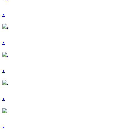
.
.
.
.
.