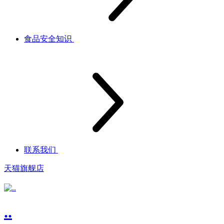
食品安全知识
联系我们
天猫旗舰店
..