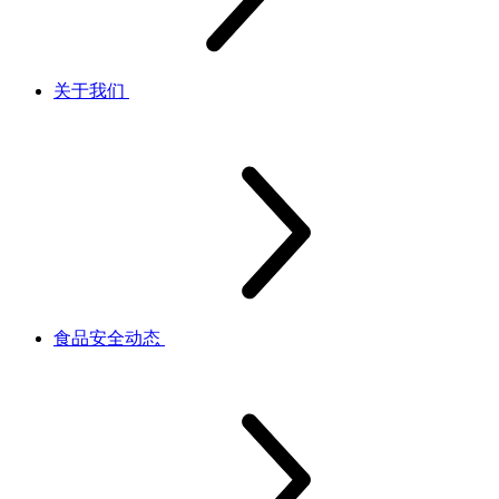
关于我们
食品安全动态