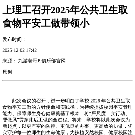
上理工召开2025年公共卫生取
食物平安工做带领小
发布时间：
2025-12-02 17:42
来源： 九游老哥J9俱乐部官网
原创
此次会议的召开，进一步明白了学校 2026 年公共卫生取
食物平安工做的方针使命和实践径，为持续提拔校园平安管理
能力、保障师生身心健康奠基了根本，将“严尺度、实行动、
硬做风”贯穿此后工做的全过程。将来，学校将以此次会议为
新起点，以更严密的防控、更优良的办事、更高效的协做，切
实守护每一位师生的生命健康，为扶植安然校园、健康校园注