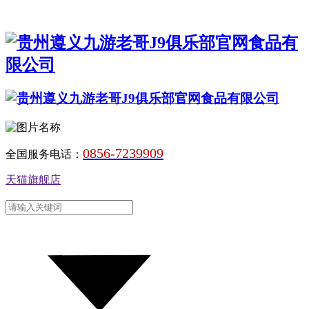
0856-7239909
全国服务电话：
天猫旗舰店