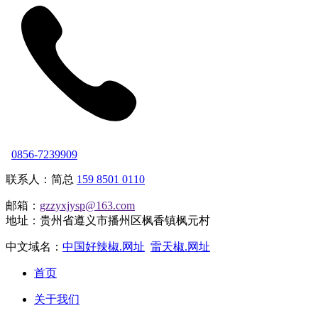
0856-7239909
联系人：简总
159 8501 0110
邮箱：
gzzyxjysp@163.com
地址：贵州省遵义市播州区枫香镇枫元村
中文域名：
中国好辣椒.网址
雷天椒.网址
首页
关于我们