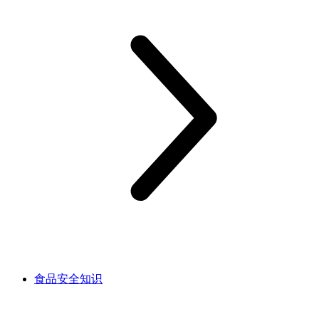
食品安全知识