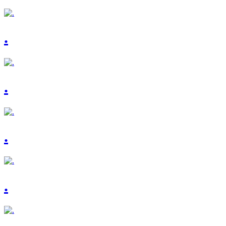
.
.
.
.