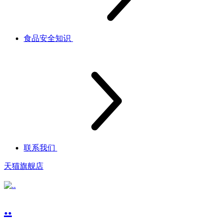
食品安全知识
联系我们
天猫旗舰店
..