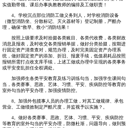
实值勤带领、课后办事执教教师的编排及工做职责！
4。学校沉点部位消防工做义务到人，对学校消防设备
（微型消防坐、分散标记、灭火器材等）登记制册，严酷办
理，确保“救早、救小”消防结果！
按照上级要求及时拾掇各类账目、各类代收费，各类财政
消息及报表，及时收交各类报销单据，做好分类拾掇，按期进
行固定资产清查查对，规范办理，及时完美固定资产办理系
统，做好固定资产的添加、折旧、报废手续，低值易耗品按照
报销所需打点收支库手续，上述工做或办理中呈现的各类事务
或平安变乱担任全权调处。
加强师生各类平安教育及练习训练勾当，加强学生课间勾
当，各类赛事、思政、艺体、习惯、平安、疾病防控等教育的
室外勾当的平安办理，加强疫情防控。
8。加强外包揽事人员的办理工做，对其工做规律、承包
营业、工做绩效制定严酷尺度，并监视予以实施？。
4。做好各类赛事、思政、艺体、习惯、平安、疾病防控
等教育的室外勾当的平安办理，防微杜渐，问题导向，做到预