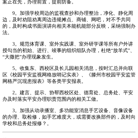
案正在先，办理前置，提前防备。
9。加强学校周边的监视查抄和办理整治，净化、静化周
边，及时劝阻劝离周边违规摊点、商铺、网吧，对不予共同
的，及时构成书面演讲向相关本能机能部分反映，采纳强制办
法。
3。规范体育课、室外实践课、室外研学课等所有户外讲
授勾当的初始、进行、竣事的组织组队办理，杜绝“放羊式”、
“大撒把”办理现象发生。
5。收集东、西校区及长儿园相关消息，按时汇总并向联
区《校园平安监视网格放哨记实表》、《滕州市校园平安监管
网格严沉现患报表》等各类平安报表。
2。建言、提示、协帮西校区处、德育处、总务处、平安
办及时落实平安办理职责范围内的相关工做。
3。加强从动录播室、多功能室消息手艺设备、音像设备
的办理、取检修，如手艺难度大，或需要改换部件的，及时向
学校和总务处报修？。