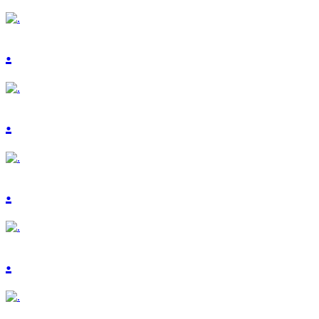
.
.
.
.