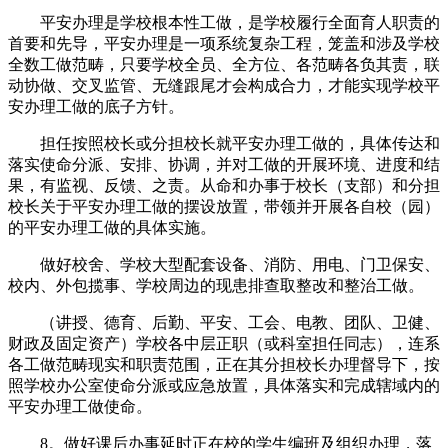
平安办理是学校根本性工做，是学校履行全面育人职责的
首要和先导，平安办理是一项系统复杂工程，笼盖和涉及学校
全数工做范畴，只要学校全员、全方位、各范畴各负其责，联
动协做、交叉监管、无缝跟尾才会构成合力，才能实现学校平
安办理工做的底子方针。
担任按照校长或分担校长就平安办理工做的，具体传达和
落实使命分派、安排、协调，并对工做的开展环境、进度和结
果，有监视、反馈、之责。从命和办事于校长（支部）和分担
校长关于平安办理工做的摆设放置，带领并开展各自校（园）
的平安办理工做的具体实施。
做好校舍、学校大型配套设备、消防、用电、门卫保安、
校内、外包揽事、学校周边的现患排查取整改和整治工做。
（讲授、德育、后勤、平安、工会、电教、团队、卫健、
财政及固定资产）学校各中层正职（或科室担任同志），连系
各工做范畴现实和职责范围，正在其分担校长办理督导下，按
照学校办公室使命分派或应急放置，具体落实和完成辖域内的
平安办理工做使命。
8。做好课后办事延时正在校的学生编班及组织办理，落