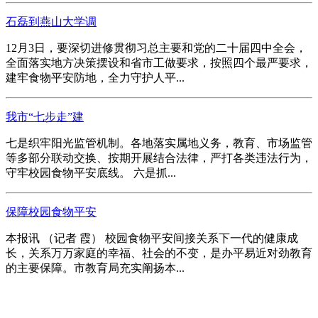
石磊到燕山大学调
12月3日，要深切进修贯彻习总主要和党的二十届四中全会，
全面落实地方决策摆设和省市工做要求，按照四个最严要求，
建牢食物平安防地，全力守护人平...
我市“七步走”建
七是织牢阳光监管机制。各地落实属地义务，教育、市场监管
等多部分联动交换、按期开展结合法律，严打各类违法行为，
守牢校园食物平安底线。 六是抓...
保障校园食物平安
本报讯 （记者 霞） 校园食物平安间接关系下一代的健康成
长，关系万万家庭的幸福、社会的不变，是办平易近对劲教育
的主要保障。市教育局充实阐扬本...