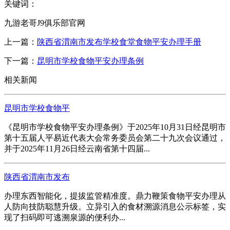
关键词：
九游老哥J9俱乐部官网
上一篇：
陕西省渭南市发布学校食堂食物平安办理手册
下一篇：
昆明市学校食物平安办理条例
相关新闻
昆明市学校食物平
《昆明市学校食物平安办理条例》于2025年10月31日经昆明市
第十五届人平易近代表大会常务委员会第二十九次会议通过，
并于2025年11月26日经云南省第十四届...
陕西省渭南市发布
办理东西智能化，提拔监管精准度。鼎力鞭策食物平安办理从
人防向技防聪慧升级。立异引入的食材溯源消息公示标签，实
现了扫码即可逃溯泉源的便利办...