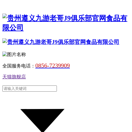
0856-7239909
全国服务电话：
天猫旗舰店