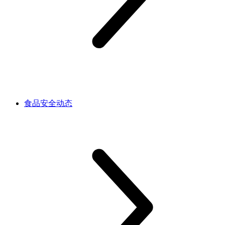
食品安全动态