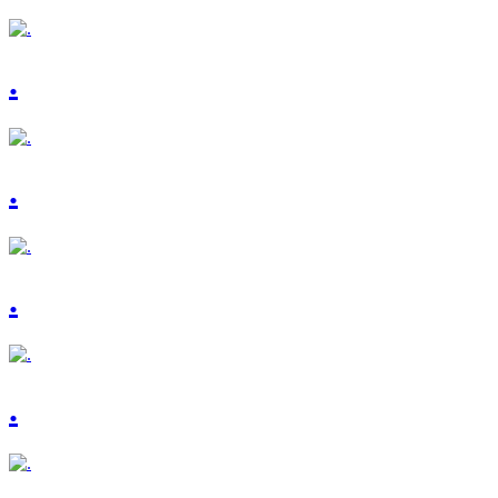
.
.
.
.