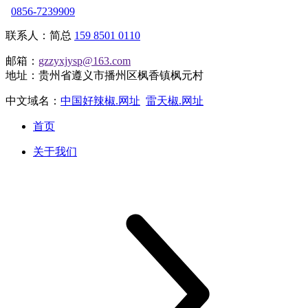
0856-7239909
联系人：简总
159 8501 0110
邮箱：
gzzyxjysp@163.com
地址：贵州省遵义市播州区枫香镇枫元村
中文域名：
中国好辣椒.网址
雷天椒.网址
首页
关于我们