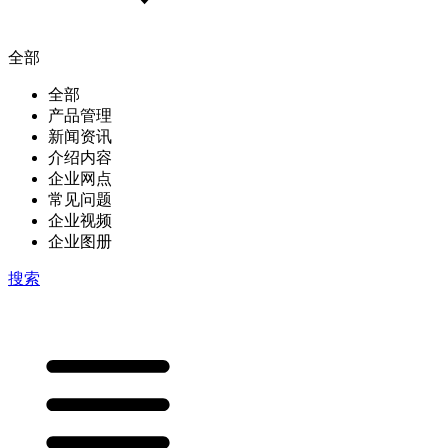
全部
全部
产品管理
新闻资讯
介绍内容
企业网点
常见问题
企业视频
企业图册
搜索