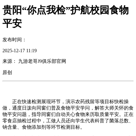
贵阳“你点我检”护航校园食物
平安
发布时间：
2025-12-17 11:19
来源： 九游老哥J9俱乐部官网
原创
正在快速检测展现环节，演示农药残留等项目标快检操
做，通度日泼向同窗们普及食物平安学问，解答大师关怀的食
物平安问题，指导同窗们自动关心食物来历取质量平安。正在
零食店抽检过程中，工做人员还向学生代表科普了菌落总数、
钠含量、食物添加剂等环节检测目标。