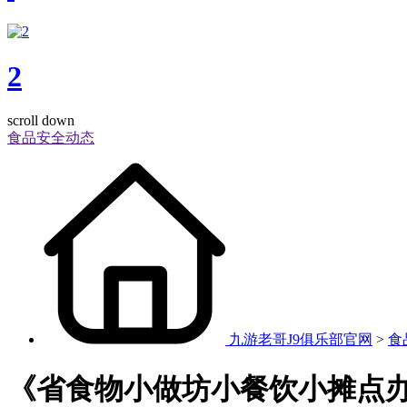
2
scroll down
食品安全动态
九游老哥J9俱乐部官网
>
食
《省食物小做坊小餐饮小摊点