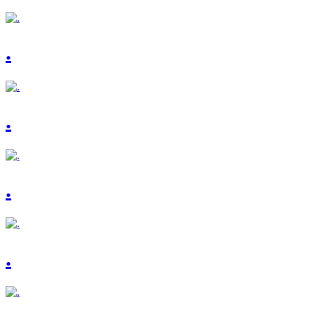
.
.
.
.