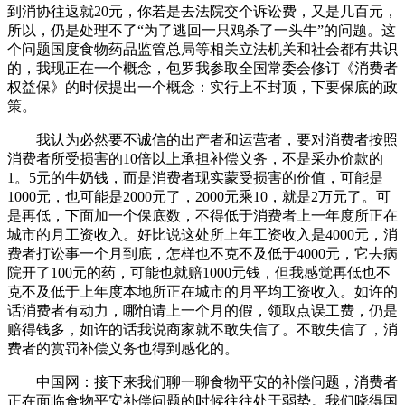
到消协往返就20元，你若是去法院交个诉讼费，又是几百元，
所以，仍是处理不了“为了逃回一只鸡杀了一头牛”的问题。这
个问题国度食物药品监管总局等相关立法机关和社会都有共识
的，我现正在一个概念，包罗我参取全国常委会修订《消费者
权益保》的时候提出一个概念：实行上不封顶，下要保底的政
策。
我认为必然要不诚信的出产者和运营者，要对消费者按照
消费者所受损害的10倍以上承担补偿义务，不是采办价款的
1。5元的牛奶钱，而是消费者现实蒙受损害的价值，可能是
1000元，也可能是2000元了，2000元乘10，就是2万元了。可
是再低，下面加一个保底数，不得低于消费者上一年度所正在
城市的月工资收入。好比说这处所上年工资收入是4000元，消
费者打讼事一个月到底，怎样也不克不及低于4000元，它去病
院开了100元的药，可能也就赔1000元钱，但我感觉再低也不
克不及低于上年度本地所正在城市的月平均工资收入。如许的
话消费者有动力，哪怕请上一个月的假，领取点误工费，仍是
赔得钱多，如许的话我说商家就不敢失信了。不敢失信了，消
费者的赏罚补偿义务也得到感化的。
中国网：接下来我们聊一聊食物平安的补偿问题，消费者
正在面临食物平安补偿问题的时候往往处于弱势。我们晓得国