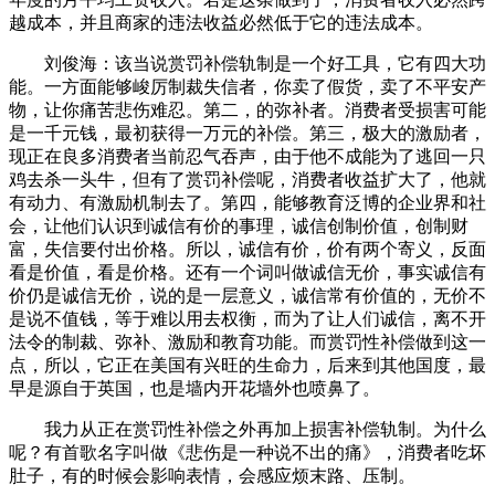
越成本，并且商家的违法收益必然低于它的违法成本。
刘俊海：该当说赏罚补偿轨制是一个好工具，它有四大功
能。一方面能够峻厉制裁失信者，你卖了假货，卖了不平安产
物，让你痛苦悲伤难忍。第二，的弥补者。消费者受损害可能
是一千元钱，最初获得一万元的补偿。第三，极大的激励者，
现正在良多消费者当前忍气吞声，由于他不成能为了逃回一只
鸡去杀一头牛，但有了赏罚补偿呢，消费者收益扩大了，他就
有动力、有激励机制去了。第四，能够教育泛博的企业界和社
会，让他们认识到诚信有价的事理，诚信创制价值，创制财
富，失信要付出价格。所以，诚信有价，价有两个寄义，反面
看是价值，看是价格。还有一个词叫做诚信无价，事实诚信有
价仍是诚信无价，说的是一层意义，诚信常有价值的，无价不
是说不值钱，等于难以用去权衡，而为了让人们诚信，离不开
法令的制裁、弥补、激励和教育功能。而赏罚性补偿做到这一
点，所以，它正在美国有兴旺的生命力，后来到其他国度，最
早是源自于英国，也是墙内开花墙外也喷鼻了。
我力从正在赏罚性补偿之外再加上损害补偿轨制。为什么
呢？有首歌名字叫做《悲伤是一种说不出的痛》，消费者吃坏
肚子，有的时候会影响表情，会感应烦末路、压制。