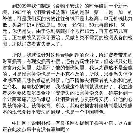
到2009年我们制定《食物平安法》的时候碰到一个新环
境。1993年的《消费者权益保》说的是假一赔一，是一加一的
补偿，可是我们买的食物往往价钱不是出格高，单元价钱比力
低，买袋牛奶可能就是1。50元，还你1。50元再赔你1。50
元，你仍是失。由于你到病院挂个号都15元，再开点药几百
元，正在病院又要保守医治，又做各类不需要的检测设备的检
测，所以消费者丧失更大了。
所以，我就说针对这种食物问题的企业，给消费者带来的
财富损害，有现实损害补偿，还有赏罚性补偿，但这些只处理
财富好处问题，处理不了他的创伤问题。我认为虽然不是全能
的，可是没害补偿也是千万不克不及的，所以，只要当失信企
业感应痛苦悲伤难忍的时候，他不情愿去消费者的人格和他的
生命权、健康权的时候，我感觉这个轨制就设想好了。我立法
者必然要浓泼沉墨食物平安傍边的损害补偿义务，确实起到一
个让商家痛苦悲伤难忍，让消费者的心灵获得安抚，让他的心
灵获得净化、获得教育。所以，我就说损害补偿轨制是以报酬
本的现代食物平安法的展现，也是一个中国特色。
中国网：说到补偿，有良多网友提到了损害补偿，这方面
正在此次点窜中有没有添加呢？