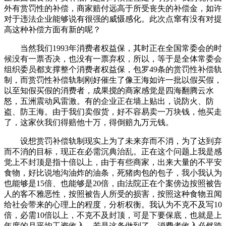
外有赏罚性的补偿，商家赔付远高于所受丧失的补偿金，如许
对于违法企业能够说有很强的威慑感化。此次点窜有没有对提
高这种补偿方面有新的呢？
当然我们1993年消费者权益保，其时正在全国常委会的时
候没有一票否决，也没有一票弃权，所以，等于是全体常委会
组织委员都支撑整个消费者权益保，包罗49条的赏罚性补偿轨
制，而赏罚性补偿轨制刚好催生了像王海如许一批以假买假，
以至知假买假的消费者，成果搅的商家感觉是四海翻腾云水
怒，五洲震动风雷激。有的企业正在墙上贴出，说防火、防
盗、防王海。由于我们卖假货，好不容易卖一万块钱，他买走
了，这家伙我们得赔他十万，得倒赔九万元钱。
设想赏罚补偿轨制现实上为了未来弃而不消，为了达到弃
而不消的目标，现正在必需沉典治乱。正在这个问题上我是感
觉上不封顶是指十倍以上，由于有些商家，出来大量的不平安
食物，好比说地沟油炸的油条，死猪肉包的包子，我小我认为
也能够是15倍、也能够是20倍，由法院正在个案傍边按照被告
人的客不雅恶性，按照被告人所受的损害，按照这种食物丑闻
给社会带来的心理上的程度，分析权衡。我认为不克不及写10
倍，必需10倍以上，不克不及封顶，可是下要保底，也就是上
年度的月平均工资收入。若是这条做到了，消费者收入必然跨