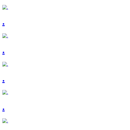
.
.
.
.