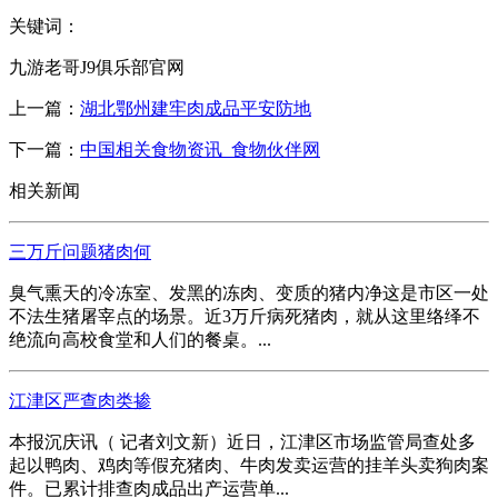
关键词：
九游老哥J9俱乐部官网
上一篇：
湖北鄂州建牢肉成品平安防地
下一篇：
中国相关食物资讯_食物伙伴网
相关新闻
三万斤问题猪肉何
臭气熏天的冷冻室、发黑的冻肉、变质的猪内净这是市区一处
不法生猪屠宰点的场景。近3万斤病死猪肉，就从这里络绎不
绝流向高校食堂和人们的餐桌。...
江津区严查肉类掺
本报沉庆讯（ 记者刘文新）近日，江津区市场监管局查处多
起以鸭肉、鸡肉等假充猪肉、牛肉发卖运营的挂羊头卖狗肉案
件。已累计排查肉成品出产运营单...