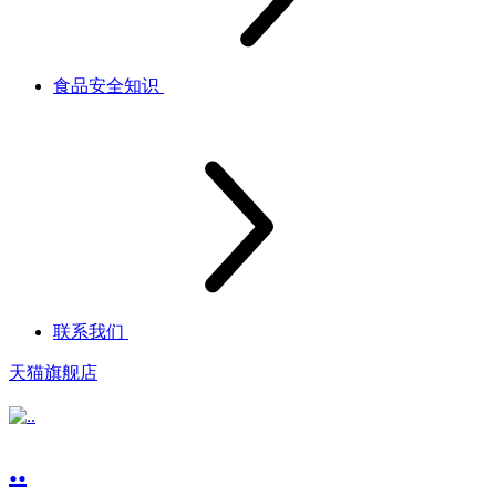
食品安全知识
联系我们
天猫旗舰店
..