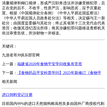
清廉规律和糊口规律，形成严沉职务违法并涉嫌受贿犯罪，且
正在党的后不、不收手，性质严沉，影响恶劣，应予庄重处
置。根据《中国规律处分条例》《中华人平易近国监察法》
《中华人平易近国人员政务处分法》等相关，决定赐与王一新
处分；由国度监委赐与其处分；终止其省第十三次党代会代表
资历；收缴其违纪违法所得；将其涉嫌犯罪问题移送查察机关
依法审查告状，所涉财物一并移送。
关键词：
九游老哥J9俱乐部官网
上一篇：
福建省2020年食物平安学问收集有竞答
下一篇：
【食物药品平安科普学问】2025年新修订《食物平
相关新闻
进口饲料登记注册
目前国内99%的进口天然猫狗粮虽然良多由国外厂商授权代剃