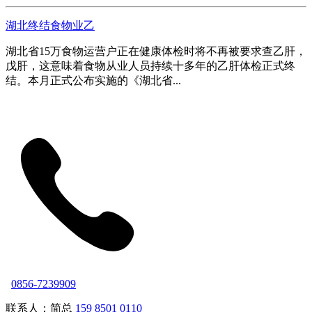
湖北终结食物业乙
湖北省15万食物运营户正在健康体检时将不再被要求查乙肝，
戊肝，这意味着食物从业人员持续十多年的乙肝体检正式终
结。本月正式公布实施的《湖北省...
0856-7239909
联系人：简总
159 8501 0110