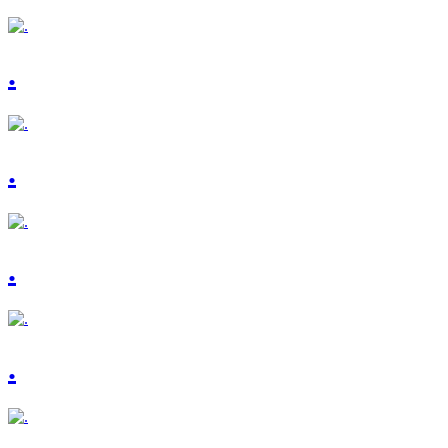
.
.
.
.