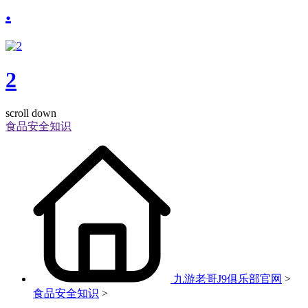
.
2
scroll down
食品安全知识
九游老哥J9俱乐部官网
>
食品安全知识
>