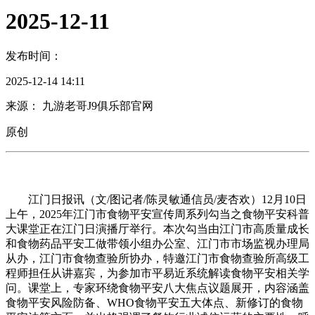
2025-12-11
发布时间：
2025-12-14 14:11
来源： 九游老哥J9俱乐部官网
原创
江门日报讯（文/图记者/陈灵敏通信员/麦杏欢）12月10日
上午，2025年江门市食物平安宣传周系列勾当之食物平安科普
大课堂正在江门日演播厅举行。本次勾当由江门市高质量成长
和食物药品平安工做带领小组办公室、江门市市场监视办理局
从办，江门市食物查验所协办，特邀江门市食物查验所高级工
程师担任从讲嘉宾，为参加市平易近系统解读食物平安相关学
问。课堂上，专家环绕食物平安八大焦点议题展开，内容涵盖
食物平安风险防备、WHO食物平安五大体点、新修订的食物