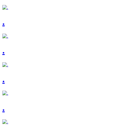
.
.
.
.