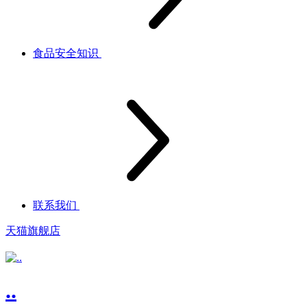
食品安全知识
联系我们
天猫旗舰店
..