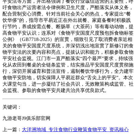
平安法等方面，并出格强调了餐饮行业诚信运营的主要性，呼
吁食物出产运营者法令律例和卫生尺度，严酷落实从体义务，
配合营制安心消费。针对当前社会关心的热点，专家提出“餐
饮华侈”的，指导市平易近正在外出就餐、家庭备餐时积极践
行节约，养成按需点餐、断肠草（大茶药）等有毒动动物，提
高食物平安认识；连系对《食物平安国度尺度预包拆食物标签
公例》（GB7718-2025）的宣贯，细致引见了取消费者亲近相
关的食物平安国度尺度系统，并深切浅出地宣贯了新修订的食
物平安法的次要内容和亮点，提拔认识和能力，积极参取食物
平安社会监视。江门市一直严酷落实“四个最严”要求，持续强
化从农田到餐桌的全链条监管，结实推品平安国度尺度贯彻施
行，深切开展诚育和普法宣传，遏制餐饮华侈行为，全力建牢
食物平安防地，切实保障人平易近群众“舌尖上的平安”。本次
大课堂勾当，进一步凝结了社会共识，无效鞭策构成监管、社
会监视、参取的食物平安共建共治共享优良款式。
关键词：
九游老哥J9俱乐部官网
上一篇：
大洋洲地域_专注食物行业鞭策食物平安_资讯核心