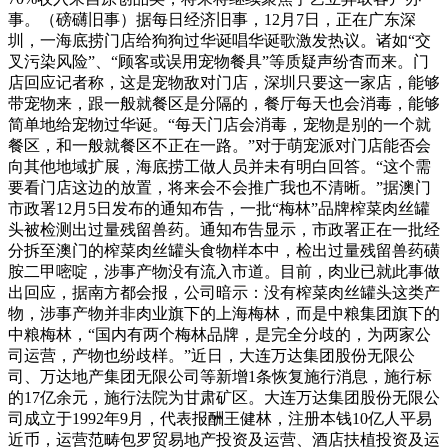
事。（磅礴旧事）据每日经济旧事，12月7日，正在广东深
圳，一海底捞门店给狗狗过华诞唱华诞歌激发热议。诸如“交
叉污染风险”、“顾客或误用宠物餐具”等质疑声纷杳而来。门
店回应记者称，这是宠物敌对门店，深圳只要这一家店，能够
带宠物来，跟一般就餐区是分隔的，餐厅每天也会消毒，能够
简单地给宠物过华诞。“每天门店会消毒，宠物是别的一个就
餐区，和一般就餐区不正在一路。”对于萌宠派对门店能否会
向其他地域扩展，海底捞工做人员并未有明白回答。“这个需
要看门店这边的放置，将来会不会推广我也不清晰。”据澳门
市政署12月5日发布的通知布告，一批“梅林”品牌榨菜肉丝罐
头被检测出过量残留兽药。通知布告显示，市政署正在一批经
分拆至澳门的榨菜肉丝罐头食物样本中，检出过量残留兽药磺
胺二甲嘧啶，涉事产物没有流入市道。目前，肉业已就此事做
出回应，据南方都会报，公司暗示：没有榨菜肉丝罐头这类产
物，涉事产物并非肉业旗下的上海梅林，而是中粮集团旗下的
中粮梅林，“国内有两个梅林品牌，是完全分歧的，为两家公
司运营，产物也纷歧样。”近日，大连万达集团股份无限公
司、万达地产集团无限公司等新增1条恢复施行消息，施行标
的17亿余元，施行法院为甘肃矿区。大连万达集团股份无限公
司成立于1992年9月，代表报酬王健林，注册本钱10亿人平易
近币，运营范畴包罗贸易地产投资及运营、酒店扶植投资及运