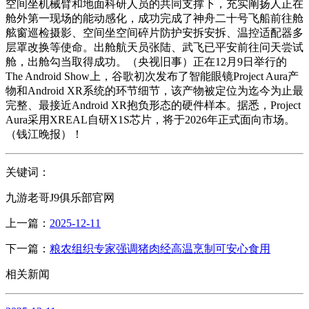
空间坐机械臂和地面科研人员的共同支撑下，充实阐扬人正在
舱外第一现场的能动感化，成功完成了神舟二十号飞船前往舱
舷窗巡检摄影、空间坐空间碎片防护安拆安拆、温控适配器多
层罩改换等使命。出舱航天员张陆、武飞已平安前往问天尝试
舱，出舱勾当取得成功。（央视旧事）正在12月9日举行的
The Android Show上，谷歌初次发布了智能眼镜Project Aura产
物和Android XR系统的环节细节，该产物被定位为迄今为止最
完整、最接近Android XR抱负形态的硬件样本。据悉，Project
Aura采用XREAL自研X1S芯片，将于2026年正式面向市场。
（钱江晚报）！
关键词：
九游老哥J9俱乐部官网
上一篇：
2025-12-11
下一篇：
粮农组织专家强调猪肉经高温烹制可安心食用
相关新闻