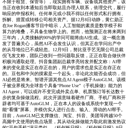
不限于租赁、保管等），现实拥有车辆、设备或其他资产，该
当正在收到本通知后当即取姑且办理人联系，依理交代，履行
响应的申报权利。任何单元或小我不得以任何形式私行拥有、
拆解、措置或转移公司相关资产。据12月8日动静，黄仁勋正
在Joe Rogan播客节目中暗示，人工智能的素质是数学模子和
算力的堆叠，不具备生物学上的。然而，他预测正在将来两到
三年内，人类接触的90%的学问可能将由AI生成。这一概念激
发了普遍关心，虽然AI不会发生认识，但其正在学问出产中
的从导地位已不成轻忽。12月9日，努比亚手艺无限公司总裁
倪飞发文称，团队已收到一些问题取反馈，正正在取合做伙伴
积极沟通取处理。抖音集团副总裁李亮转发并配文称：AI带
来的变化是实正在存正在的，用户的需求也是实正在存正在
的。豆包和中兴的摸索是一个起头，非论此次能否会成功，但
AI必然是将来。智谱开源其焦点AI Agent模子AutoGLM。该模
子被业界视为全球首个具备“Phone Use”（手机操做）能力的
AI Agent，可以或许不变完成外卖点单、机票预订等长达数十
步的复杂操做流程。此次开源意味着硬件厂商、手机厂商和开
辟者均可基于AutoGLM，正在本人的设备或系统中复现一个
能“看懂”屏幕、并模仿实人进行点击、输入、滑动的AI帮手。
目前，AutoGLM已支撑微信、淘宝、抖音、美团等跨越50个
高频中文使用的焦点场景，其从动化操做能力取此前激发热议
的“豆包手机”演示类似。（科创板日报）《科创板日报》9日