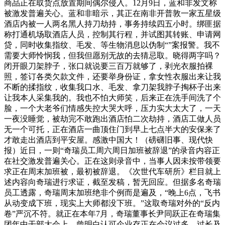
商品正在取货点放置期间偶尔侵入。12月9日，蓝和非发文称
被激发普遍关心。蓝和非暗示，其正在南非开普敦一家五星级
酒店内被一人两名黑人持刀劫持，事务持续四五小时。绑匪据
称打通机场取酒店人员，控制其行程，并试图其转账、申请网
贷，同时收集指纹、毛发、等生物消息以伪制“”案报警。我不
需要大师怜悯我，但我但愿别无故的去猜忌取。晓得两字吗？
闭开眼刀架脖子，张口就说要三百万就够了，剥光衣服拍裸
照，签订各类欠款文件，还要举身份证，拿女性衣服出来让我
不断的揉指纹，收集我口水、毛发、拿刀架我脖子掏杯子出来
让我本人采集我的。我也不怕大师笑，后来正在洗手间洗了个
脸，一个大老爷们情感失控大哭大呼，压力实大太大了，一天
一夜没睡觉，被劫完不敢跑出酒店怕二次劫持，酒店工做人员
无一个可托，正在酒店一曲顶住门到早上七点半大的安保来了
才敢走出酒店到平安屋。感激中国大！（磅礴旧事、现代快
报）近日，一则“奇瑞员工周六周日加班被辞退”的录音内容正
在社交激发普遍关心。正在这则录音中，当事人因未按带领要
求正在周末加班被，最初被辞退。《次世代车研所》栏目就上
述内容向奇瑞进行求证，截至发稿，暂无回应。但据多名奇瑞
员工透露，奇瑞周末加班绝非个例而是遍及，“晚上6点，飞书
从动变成下班，现实上大师都没下班。”这取奇瑞对外的“反内
卷”严沉不符。就正在本年7月，奇瑞董事长尹同跃正在奇瑞集
团年中干部大会上，曾明白认可企业存正在会议过多、过长及