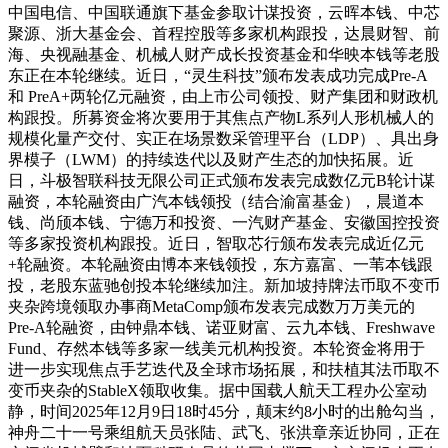
中国电信、中国联通旗下基金参取计谋投资，云晖本钱、中芯
聚源、浙大基金会、首程控股等多家机构跟投，达晨财智、前
海、央视融基金、机械人财产成长投资基金和华映本钱等老股
东正在本轮继续。近日，“灵生科技”颁布发表成功完成Pre-A
和 PreA+两轮亿元融资，由上市公司领投、财产集团和财政机
构跟投。所募资金将次要用于其焦点产物L系列人形机械人的
规模化量产交付、实正在场景数采管理平台（LDP）、具出身
界模子（LWM）的持续迭代以及财产生态的加快拓展。近
日，斗极智联科技无限公司正式颁布发表完成数亿元B轮计谋
融资，本轮融资由广汽本钱领投（结合渝富基金），晨道本
钱、尚颀本钱、宁德万和投资、一汽财产基金、安徽国控投资
等多家投资机构跟投。近日，智取芯行颁布发表完成近亿元
+轮融资。本轮融资由博本来钱领投，东方嘉富、一苇本钱跟
投，老股东蓝驰创投本轮继续加注。新加坡持牌法币取不变币
夹杂跨境领取办事商MetaComp颁布发表完成数万万美元的
Pre-A轮融资，由钟鼎本钱、诺亚财富、云九本钱、Freshwave
Fund、存然本钱等多家一线美元机构投资。本轮资金将用于
进一步实现焦点手艺迭代及全球市场拓展，和扶植其法币取不
变币夹杂的StableX领取收集。据中国载人航天工程办公室动
静，时间2025年12月9日18时45分，颠末约8小时的出舱勾当，
神舟二十一号乘组航天员张陆、武飞、张洪章亲近协同，正在