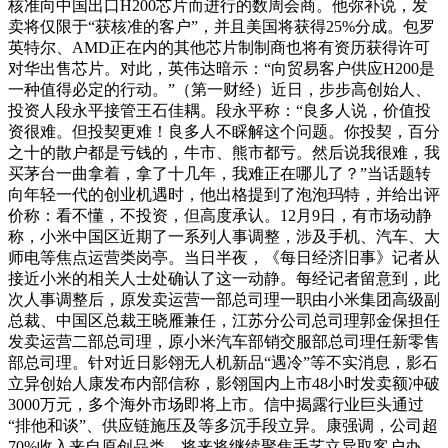
核准向中国出口H200芯片而进行的数周会商。他弥补说，发
卖将仅限于“获核准的客户”，并且美国将获得25%分成。包罗
英特尔、AMD正在内的其他芯片制制商也将有资历获得许可
对华出售芯片。对此，英伟达暗示：“向贸易客户供应H200是
一种值得必定的行动。”（第一财经）近日，步步高创始人、
投资人段永平接管王石佳耦。段永平称：“良多人说，价值投
资很难。但投契更难！良多人不睬解这个问题。你投契，百分
之十的散户都是亏钱的，牛市、熊市都亏。然后说我很难，我
买茅台一曲拿着，拿了十几年，我难正在哪儿了？”当话题转
向年轻一代的创业机遇时，他出格提到了泡泡玛特，并给出评
价称：看不懂，不投资，但高度承认。12月9日，有市场动静
称，小米中国区近期了一系列人事调整，涉及手机、汽车、大
师电等焦点运营类岗亭。当日半夜，《每日经济旧事》记者从
接近小米的相关人士处确认了这一动静。每经记者留意到，此
次人事调整后，原发卖运营一部总司理一职由小米集团高级副
总裁、中国区总裁王晓雁兼任，江苏分公司总司理郭金保担任
发卖运营二部总司理，原小米汽车部销交服部总司理任新零售
部总司理。针对近日影翎无人机新品“遇冷”等不实消息，影石
立异创始人康发布内部信称，影翎国内上市48小时发卖额冲破
3000万元，多个海外市场即将上市。信中揭露行业巨头通过
“排他和谈”、供应链施压及等多沉手段立异。康强调，公司超
70%收入来自原创品类，将来将继续聚焦手艺立异取客户办