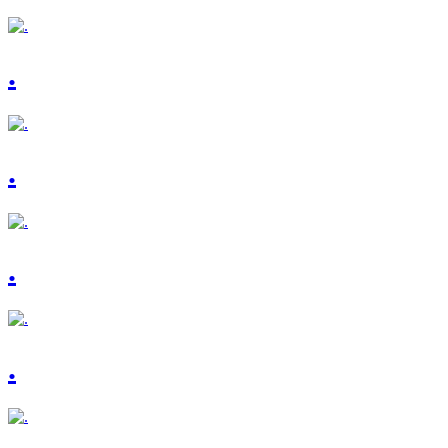
.
.
.
.