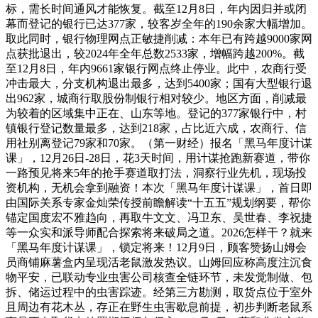
标，需长时间通风才能恢复。截至12月8日，年内因归并或闭
幕而登记的银行已达377家，较客岁全年的190余家大幅增加。
取此同时，银行物理网点正敏捷削减：本年已有跨越9000家网
点获批退出，较2024年全年总数2533家，增幅跨越200%。截
至12月8日，年内9661家银行网点终止停业。此中，农商行受
冲击最大，分支机构退出最多，达到5400家；国有大型银行退
出962家，城商行取股份制银行相对较少。地区方面，削减最
为较着的区域集中正在、山东等地。登记的377家银行中，村
镇银行登记数量最多，达到218家，占比近六成，农商行、信
用社别离登记79家和70家。（第一财经）报名「黑马年度计谋
课」，12月26日-28日，花3天时间，用计谋抢跑新赛道，带你
一路预见将来5年的抢手赛道取打法，洞察行业先机，现场投
资机构，无机会拿到融资！本次「黑马年度计谋课」，首日即
由国际关系专家金灿荣传授前瞻解读“十五五”规划纲要，帮你
锚定国度宏不雅趋向，再取牛文文、冯卫东、吴世春、李祝捷
等一众实和派导师配合探索将来破局之道。2026怎样干？就来
「黑马年度计谋课」，锁定将来！12月9日，顾客赞扬山姆会
员商铺麻薯盒内呈现活老鼠激发热议。山姆回应称高度注沉食
物平安，已联动专业虫害公司核查全链环节，未发觉制做、包
拆、储运过程中的虫害踪迹。经第三方勘测，取货点位于室外
且周边有花木丛，存正在野生虫害歇息前提，初步判断老鼠系