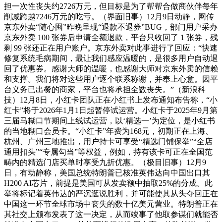
担一次性丧失约2726万元，但目标是为了帮帮合做商伙伴每年
削减跨越7246万元的吃亏。（界面旧事）12月9日动静，网传
京东外卖“随心囤”昨晚呈现“退款不退券”BUG，部门用户采办
京东外卖 100 张券后申请全额退款，平台只收回了 1 张券，残
剩 99 张还正在用户账户。京东外卖对此事进行了回应：“快速
修复系统毛病期间，最让我们感应温暖的，是很多用户自动退
回了优惠券。感谢大师的温暖，也感谢大师对京东外卖的信赖
和支撑。我们将对这些用户逐个联系称谢，并奉上心意。因平
台义务已出餐的商家，平台也将承担全数丧失。”（新浪科
技）12月8日，小红卡团队正在小红书上发布通知布告称，“小
红卡”将于2026年1月1日起暂停试运营。小红卡于2025年9月第
三届马糊口节期间上线试运营，以‘精选一’为定位，是小红书
的当地糊口会员卡。“小红卡”年费为168元，初期正在上海、
杭州、广州三地推出，用户持卡可享受“精选门铺保举”“全店
通用扣头”“专属勾当”等权益，例如，持有该卡可正在全国范
畴内的精选门店买单时享受九折优惠。（极目旧事）12月9
日，有动静称，美国总统特朗普已核准英伟达向中国出口其
H200 AI芯片，前提是美国可从发卖额中抽取25%的分成。此
举将标记着英伟达的严沉逛说胜利，并可能使其从头夺回正在
中国这一环节全球市场中丧失的数十亿美元营业。特朗普正在
其社交上颁布发表了这一决定，从而竣事了他取参谋们就能否