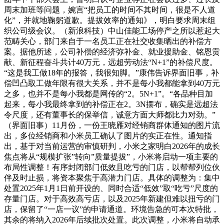
周末加班等问题，婉言“把员工的时间不其时间，很是不人道
化”，并就地鞠躬道歉。提拔效率的通知》，明白要求周末组
织公司级会议。（新浪科技）中山佳能工场停产之所以惹起大
范畴关心，部门来自于一名员工正在社交收集晒出的补偿方
案。据他所述，公司补偿的经济弥补金、就业援助金、铭恩贡
献、新征程奋斗共计40万元，远超劳动法“N+1”的补偿尺度。
“这是我工做18年的报答，我很知脚。”康伟告诉界面旧事，补
偿凹凸取工做年限有很大关系，并不是每小我都能拿到40万元
之多，也并不是每小我都是网传的“2。5N+1”。“各品种目加
起来，每小我最终拿到的补偿正在2。3N摆布，确实是远超法
令尺度，还有董事长的保举信，诚意方面大师都比力对劲。”
（界面旧事）11月份，一份王晓雁对经销商群体通知的图片流
出，多位经销商和小米员工确认了图片的实正在性。通知指
出，基于对当前运营的审慎研判，小米之家明白2026年的成长
焦点将从“规模扩张”转向”质量提拔”，小米将启动一项主要的
布局性调整！有序封闭部门低效且吃亏的门店，以帮帮列位伙
伴及时止损，将资本聚焦于高潜力门店。具体的调整为：集中
处置2025年1月1日前开设的、同时合适“低效”取“吃亏”尺度的
存量门店。对于高效高亏店，以及2025年新建但难以扭亏的门
店，保留了“一店一议”的申请通道。环境告急的可本次特批，
其余的将纳入2026年后续批次处置。此次调整，小米将自动承