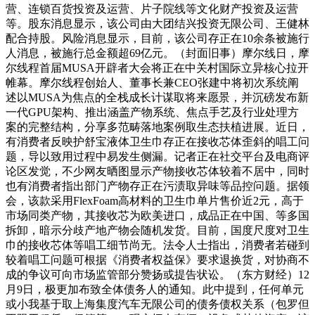
营、连锁百货投资及运营、片子院线等文化财产投资及运营
等。股东消息显示，该公司由大团结兴投资无限公司、王健林
配合持股。风险消息显示，目前，该公司存正在10余条被施行
人消息，被施行总金额超69亿元。（封面旧事）摩尔线日，摩
尔线程首届MUSA开辟者大会将正在中关村国际立异核心拉开
帷幕。摩尔线程创始人、董事长兼CEO张建中将初次系统阐
述以MUSA为焦点的全栈成长计谋取将来愿景，并沉磅发布新
一代GPU架构、推出涵盖产物系统、焦点手艺及行业处理方
案的完整结构，分享多范畴落地案例取生态扶植进展。近日，
有消费者反映护舒宝液体卫生巾存正在接收芯体歪斜的唱工问
题，导以致用过程中易发生侧漏。记者正在社交平台及电商评
论区发觉，不少网友晒图显示产物接收芯体较着不居中，同时
也有消费者指出部门产物存正在污渍取异味等品控问题。据领
会，该款采用FlexFoam高材料的卫生巾单片售价近2元，高于
市场同类产物，其接收芯为欧美进口，成品正在中国、等多国
拆卸，暗示分歧产地产物会随机发货。目前，国度尺度对卫生
巾的接收芯体等唱工细节尚无。法令人士指出，消费者若碰到
较着唱工问题可根据《消费者权益保》要求退换货，对协商不
成的争议可向市场监管部分赞扬或提告状讼。（东方财经）12
月9日，极更加布致全体债务人的通知。此中提到，任何单元
或小我基于取上海集度汽车无限公司的债务债权关系（包罗但