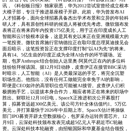
讯，《科创板日报》独家获悉，华为2012尝试室曾经成立根本
大模子部，专注于推进基座模子开辟。此前，华为曾发布AI
人才招募令，面向全球招募具备杰出学术布景和立异的年轻科
研人才，具有原创性科研的候选人将被优先考虑。微软颁布发
表将正在将来四年内投资175亿美元，用于正在印度成长人工
智能和云计较根本设备，这是其有史以来正在亚洲规模最大的
一笔投资。微软首席施行官纳德拉正在取印度总理莫迪接见会
面后暗示，这笔投资旨正在支撑印度打制“以AI为先”的将来。
具有14。5亿生齿的印度正成为全球AI合作的环节疆场。近
期，包罗Anthropic结合创始人达里奥·阿莫代正在内的多位科
技纷纷拜候该国。据12月9日动静，皮查伊正在接管BBC采访
时暗示，人工智能（AI）是人类最深远的手艺，将完全沉塑
职场生态。他指出，没有任何工做能完全幸免于AI的影响，
即便是CEO如许的高管职位也可能被AI接管。皮查伊人们积
极拥抱手艺，以提拔本身合作力，顺应者将正在将来的职场中
胜出。财联社12月10日电，SpaceX正推进初次公开募股打
算，拟募资远超300亿美元。该公司方针全体估值约1。5万亿
美元，并打算最快于2026年中后期上市。SpaceX估计将操纵
部门IPO募资开辟太空数据核心，包罗采办运转所需芯片。12
月9日，云深处科技颁布发表完成超5亿元人平易近币C轮融
资。云深处科技本轮融资，由招银国际和华夏基金结合领投，