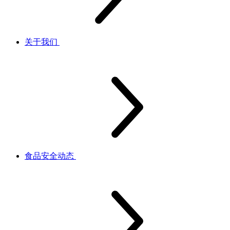
关于我们
食品安全动态