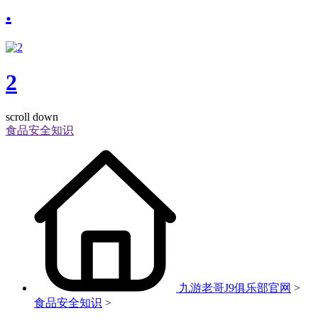
.
2
scroll down
食品安全知识
九游老哥J9俱乐部官网
>
食品安全知识
>