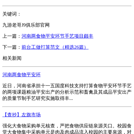
关键词：
九游老哥J9俱乐部官网
上一篇：
河南两食物平安环节手艺项目颇丰
下一篇：
前台工做打算范文（精选26篇）
相关新闻
河南两食物平安环
近日，河南省承担十一五国度科技支持打算食物平安环节手艺
的两项课题粮油平安出产的分析示范和畜禽及其成品平安出产
的质量节制手艺研究实施取得丰...
【查抄】左旗市场
强化大食物采购单元核查，严把食物供应链泉源关口。校园食
堂大食物集中采购单元是肉及肉成品流入校园的主要泉源，对