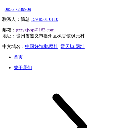
0856-7239909
联系人：简总
159 8501 0110
邮箱：
gzzyxjysp@163.com
地址：贵州省遵义市播州区枫香镇枫元村
中文域名：
中国好辣椒.网址
雷天椒.网址
首页
关于我们