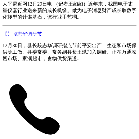
人平易近网12月29日电 （记者王绍绍）近年来，我国电子丈
量仪器行业送来新的成长机缘。做为电子消息财产成长取数字
化转型的计谋基石，该行业手艺稠...
【】段志华调研节
12月30日，县长段志华调研指点节前平安出产、生态和市场保
供等工做。县委常委、常务副县长王斌加入调研。正在万通农
贸市场、家润超市，食物供货渠道...