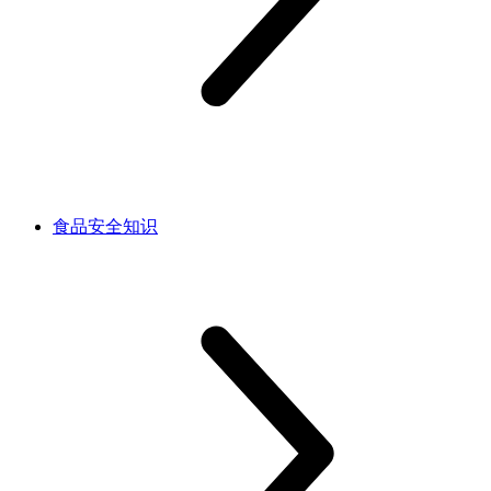
食品安全知识