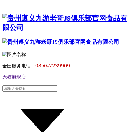
0856-7239909
全国服务电话：
天猫旗舰店