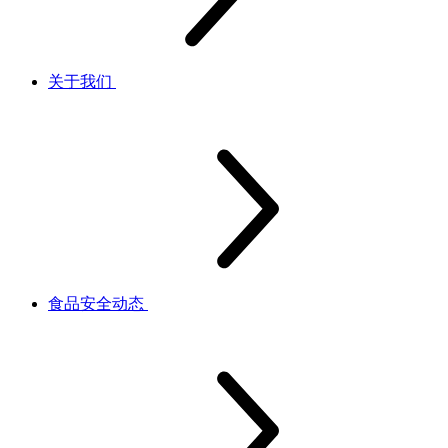
关于我们
食品安全动态