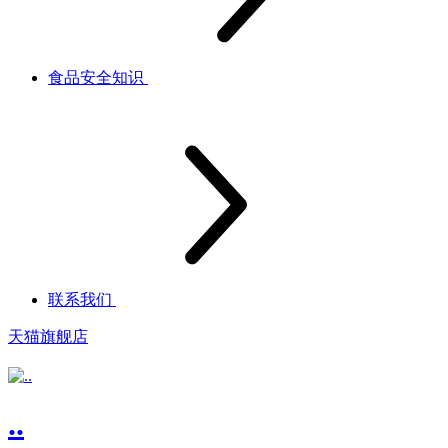
食品安全知识
联系我们
天猫旗舰店
..