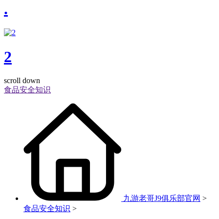
.
2
scroll down
食品安全知识
九游老哥J9俱乐部官网
>
食品安全知识
>