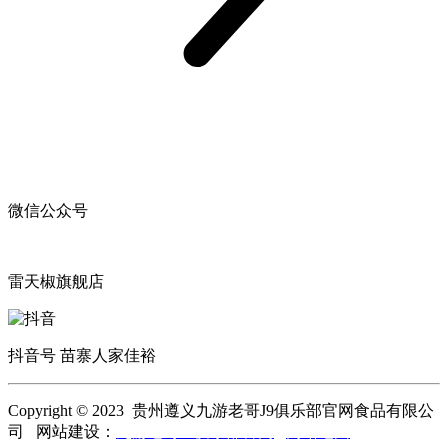
微信公众号
雷天椒旗舰店
抖音号 苗寨人家佳裕
Copyright © 2023 贵州遵义九游老哥J9俱乐部官网食品有限公
司 网站建设：
九游老哥J9俱乐部官网
网站地图