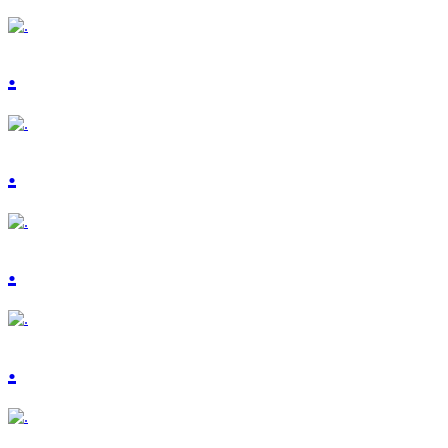
.
.
.
.