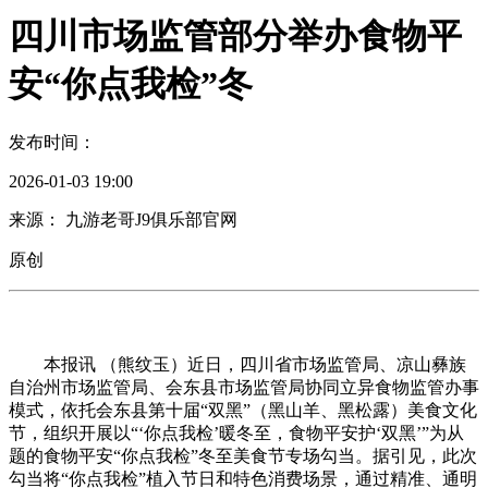
四川市场监管部分举办食物平
安“你点我检”冬
发布时间：
2026-01-03 19:00
来源： 九游老哥J9俱乐部官网
原创
本报讯 （熊纹玉）近日，四川省市场监管局、凉山彝族
自治州市场监管局、会东县市场监管局协同立异食物监管办事
模式，依托会东县第十届“双黑”（黑山羊、黑松露）美食文化
节，组织开展以“‘你点我检’暖冬至，食物平安护‘双黑’”为从
题的食物平安“你点我检”冬至美食节专场勾当。据引见，此次
勾当将“你点我检”植入节日和特色消费场景，通过精准、通明