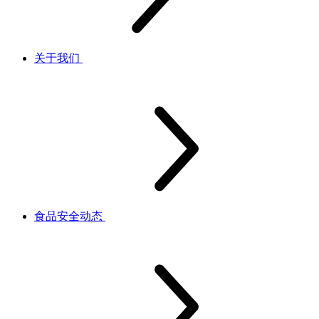
关于我们
食品安全动态