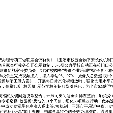
理专项工做联席会议轨制》《玉溪市校园食物平安长效机制工
首家奉行校务公开公示轨制，576所公办学校自动正在校门口
炊事监视家长委员会，组织“校园餐”办事企业培训暨家长参不
所学校食堂完成视频接入，接入率达96。97%，摄像头总数超1万
视频放哨工做方案》，开展每日常态化视频放哨，强化饮用水平安办
备，保举12所“校园餐”示范学校阐扬典型引感化，为全市623所
巡察反馈问题统筹整合，开展同类问题全面排查整治，触类旁通
专项巡察“校园餐”反馈的31个问题，细化63项整改行动，做实
溪一中成立食堂承包商准入退出等7项机制，玉溪市平易近中修订食
“色标化+温”加工办理，构成各具特色的长效办理模式。通过集